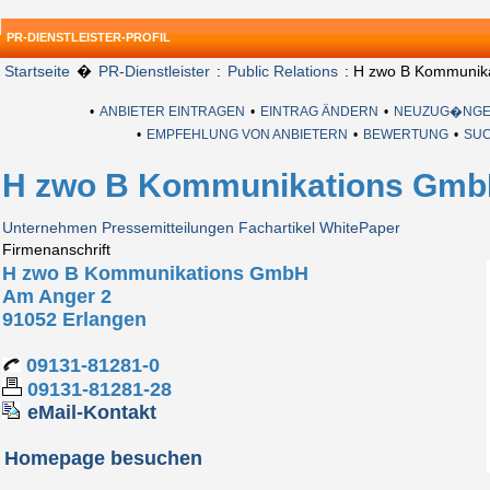
PR-DIENSTLEISTER-PROFIL
Startseite
�
PR-Dienstleister
:
Public Relations
: H zwo B Kommunik
•
ANBIETER EINTRAGEN
•
EINTRAG ÄNDERN
•
NEUZUG�NGE
•
EMPFEHLUNG VON ANBIETERN
•
BEWERTUNG
•
SU
H zwo B Kommunikations Gm
Unternehmen
Pressemitteilungen
Fachartikel
WhitePaper
Firmenanschrift
H zwo B Kommunikations GmbH
Am Anger 2
91052 Erlangen
09131-81281-0
09131-81281-28
eMail-Kontakt
Homepage besuchen