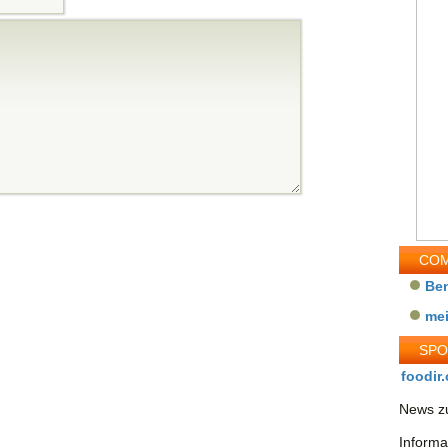
COM
Be
me
SP
foodir.
News zu
Informa