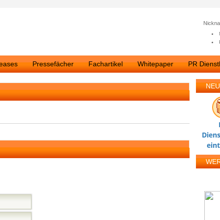
Nickn
leases
Pressefächer
Fachartikel
Whitepaper
PR Dienstl
NEU
Diens
ein
WE