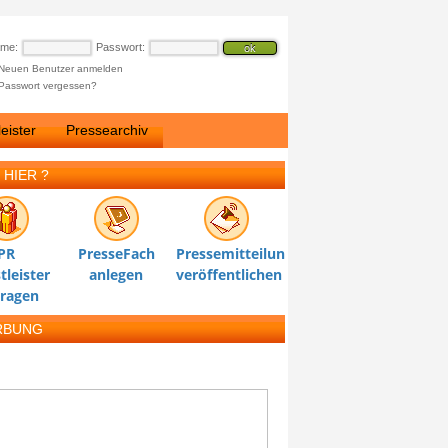
ame:
Passwort:
Neuen Benutzer anmelden
Passwort vergessen?
eister
Pressearchiv
 HIER ?
PR
PresseFach
Pressemitteilung
tleister
anlegen
veröffentlichen
tragen
RBUNG