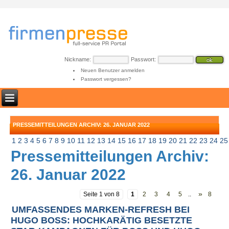
Nickname:
Passwort:
Neuen Benutzer anmelden
Passwort vergessen?
PRESSEMITTEILUNGEN ARCHIV: 26. JANUAR 2022
1
2
3
4
5
6
7
8
9
10
11
12
13
14
15
16
17
18
19
20
21
22
23
24
25
Pressemitteilungen Archiv:
26. Januar 2022
»
Seite 1 von 8
1
2
3
4
5
..
8
UMFASSENDES MARKEN-REFRESH BEI
HUGO BOSS: HOCHKARÄTIG BESETZTE