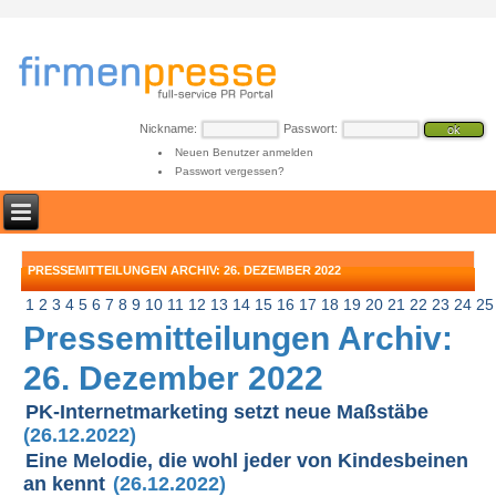
Nickname:
Passwort:
Neuen Benutzer anmelden
Passwort vergessen?
PRESSEMITTEILUNGEN ARCHIV: 26. DEZEMBER 2022
1
2
3
4
5
6
7
8
9
10
11
12
13
14
15
16
17
18
19
20
21
22
23
24
25
Pressemitteilungen Archiv:
26. Dezember 2022
PK-Internetmarketing setzt neue Maßstäbe
(26.12.2022)
Eine Melodie, die wohl jeder von Kindesbeinen
an kennt
(26.12.2022)