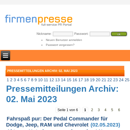
Nickname:
Passwort:
Neuen Benutzer anmelden
Passwort vergessen?
PRESSEMITTEILUNGEN ARCHIV: 02. MAI 2023
1
2
3
4
5
6
7
8
9
10
11
12
13
14
15
16
17
18
19
20
21
22
23
24
25
Pressemitteilungen Archiv:
02. Mai 2023
Seite 1 von 6
1
2
3
4
5
6
Fahrspaß pur: Der Pedal Commander für
Dodge, Jeep, RAM und Chevrolet
(02.05.2023)