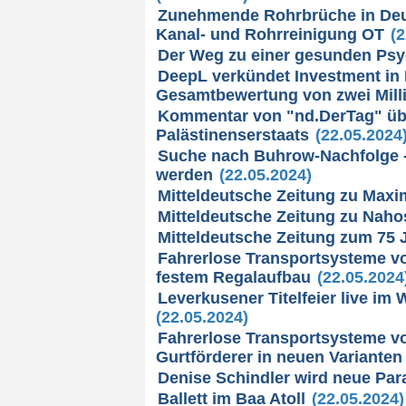
Zunehmende Rohrbrüche in Deut
Kanal- und Rohrreinigung OT
(2
Der Weg zu einer gesunden Ps
DeepL verkündet Investment in 
Gesamtbewertung von zwei Milli
Kommentar von "nd.DerTag" übe
Palästinenserstaats
(22.05.2024
Suche nach Buhrow-Nachfolge -
werden
(22.05.2024)
Mitteldeutsche Zeitung zu Maxi
Mitteldeutsche Zeitung zu Naho
Mitteldeutsche Zeitung zum 75
Fahrerlose Transportsysteme vo
festem Regalaufbau
(22.05.2024
Leverkusener Titelfeier live i
(22.05.2024)
Fahrerlose Transportsysteme v
Gurtförderer in neuen Varianten
Denise Schindler wird neue Par
Ballett im Baa Atoll
(22.05.2024)