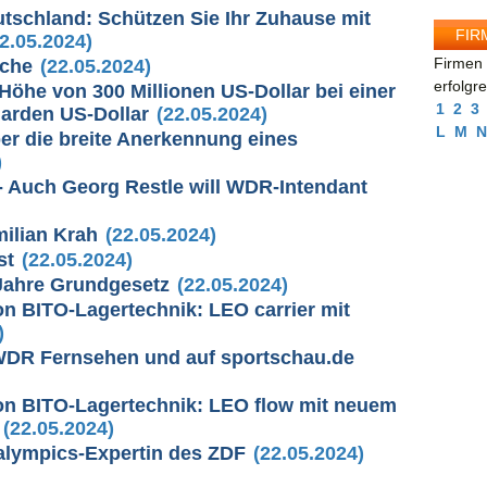
schland: Schützen Sie Ihr Zuhause mit
FIR
2.05.2024)
Firmen 
yche
(22.05.2024)
erfolgr
Höhe von 300 Millionen US-Dollar bei einer
1
2
3
arden US-Dollar
(22.05.2024)
L
M
N
r die breite Anerkennung eines
)
 Auch Georg Restle will WDR-Intendant
milian Krah
(22.05.2024)
st
(22.05.2024)
 Jahre Grundgesetz
(22.05.2024)
n BITO-Lagertechnik: LEO carrier mit
)
m WDR Fernsehen und auf sportschau.de
on BITO-Lagertechnik: LEO flow mit neuem
(22.05.2024)
alympics-Expertin des ZDF
(22.05.2024)