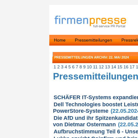
Home
Pressemitteilungen
Pressre
PRESSEMITTEILUNGEN ARCHIV: 22. MAI 2024
1
2
3
4
5
6
7
8
9
10
11
12
13
14
15
16
17
Pressemitteilungen
SCHÄFER IT-Systems expandier
Dell Technologies boostet Leistu
PowerStore-Systeme
(22.05.202
Die AfD und ihr Spitzenkandidat
von Dietmar Ostermann
(22.05.
Aufbruchstimmung Teil 6 - Un