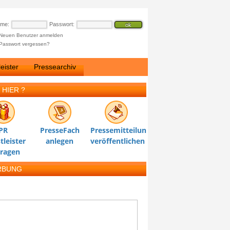
ame:
Passwort:
Neuen Benutzer anmelden
Passwort vergessen?
eister
Pressearchiv
 HIER ?
PR
PresseFach
Pressemitteilung
tleister
anlegen
veröffentlichen
tragen
RBUNG