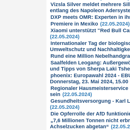
Vizsla Silver meldet mehrere Si
entlang des Napoleon Adersyst
DXP meets OMR: Experten in i
Premiere in Mexiko
(22.05.2024)
Xiaomi unterstützt "Red Bull Ca
(22.05.2024)
Internationaler Tag der biologis
Umweltschutz und Nachhaltigk
Rund eine Million Nebelhandgr
Saalfelden Leogang: Außergewöh
und Tipps von Sherpa Laki Tshe
phoenix: Europawahl 2024 - EBU
Donnerstag, 23. Mai 2024, 15.00
Regionaler Hausmeisterservice 
sein
(22.05.2024)
Gesundheitsversorgung - Karl 
(22.05.2024)
Die Opferrolle der AfD funktioni
„7,6 Millionen Tonnen nicht er
Achselzucken abgetan“
(22.05.