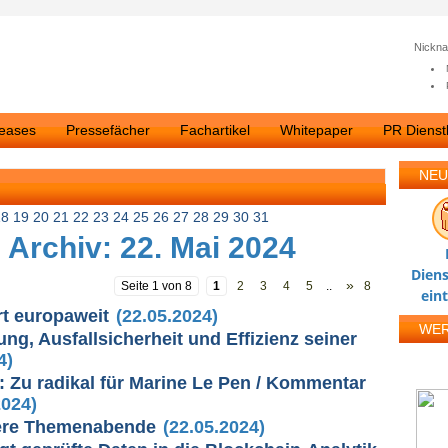
Nickn
leases
Pressefächer
Fachartikel
Whitepaper
PR Dienstl
NEU
18
19
20
21
22
23
24
25
26
27
28
29
30
31
 Archiv: 22. Mai 2024
Diens
»
Seite 1 von 8
1
2
3
4
5
..
8
ein
t europaweit
(22.05.2024)
WE
ng, Ausfallsicherheit und Effizienz seiner
4)
: Zu radikal für Marine Le Pen / Kommentar
2024)
sere Themenabende
(22.05.2024)