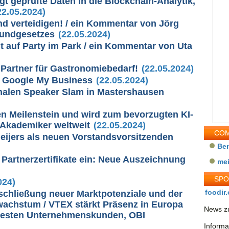
gt geprüfte Daten in die Blockchain-Analytik,
2.05.2024)
nd verteidigen! / ein Kommentar von Jörg
rundgesetzes
(22.05.2024)
t auf Party im Park / ein Kommentar von Uta
 Partner für Gastronomiebedarf!
(22.05.2024)
für Google My Business
(22.05.2024)
ionalen Speaker Slam in Mastershausen
en Meilenstein und wird zum bevorzugten KI-
n Akademiker weltweit
(22.05.2024)
COM
Meijers als neuen Vorstandsvorsitzenden
Be
Partnerzertifikate ein: Neue Auszeichnung
me
SP
024)
foodir.
rschließung neuer Marktpotenziale und der
achstum / VTEX stärkt Präsenz in Europa
News zu
uesten Unternehmenskunden, OBI
Informa