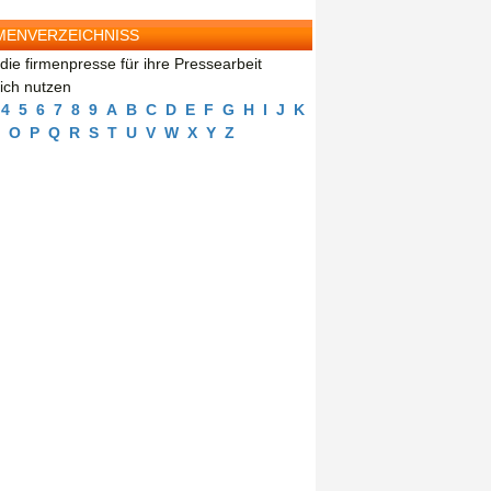
MENVERZEICHNISS
die firmenpresse für ihre Pressearbeit
eich nutzen
4
5
6
7
8
9
A
B
C
D
E
F
G
H
I
J
K
O
P
Q
R
S
T
U
V
W
X
Y
Z