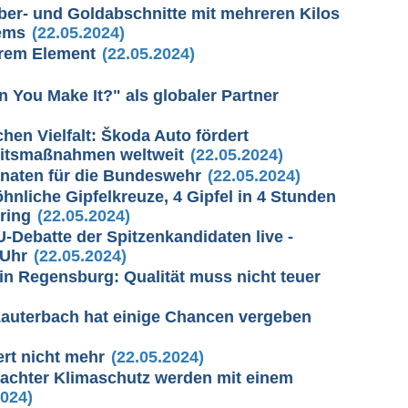
lber- und Goldabschnitte mit mehreren Kilos
ems
(22.05.2024)
hrem Element
(22.05.2024)
n You Make It?" als globaler Partner
chen Vielfalt: Škoda Auto fördert
eitsmaßnahmen weltweit
(22.05.2024)
anaten für die Bundeswehr
(22.05.2024)
nliche Gipfelkreuze, 4 Gipfel in 4 Stunden
ring
(22.05.2024)
-Debatte der Spitzenkandidaten live -
 Uhr
(22.05.2024)
in Regensburg: Qualität muss nicht teuer
Lauterbach hat einige Chancen vergeben
ert nicht mehr
(22.05.2024)
brachter Klimaschutz werden mit einem
2024)