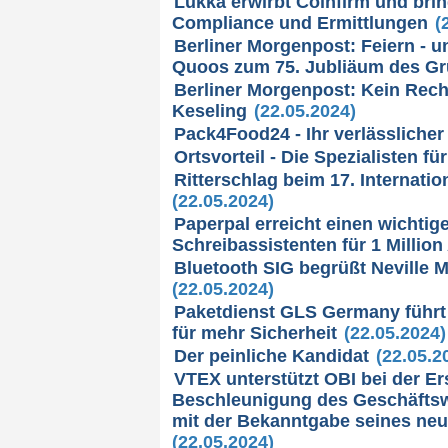
Lukka erwirbt Coinfirm und brin
Compliance und Ermittlungen
(2
Berliner Morgenpost: Feiern - u
Quoos zum 75. Jubliäum des G
Berliner Morgenpost: Kein Rech
Keseling
(22.05.2024)
Pack4Food24 - Ihr verlässlicher
Ortsvorteil - Die Spezialisten 
Ritterschlag beim 17. Internat
(22.05.2024)
Paperpal erreicht einen wichtig
Schreibassistenten für 1 Millio
Bluetooth SIG begrüßt Neville 
(22.05.2024)
Paketdienst GLS Germany führt 
für mehr Sicherheit
(22.05.2024)
Der peinliche Kandidat
(22.05.2
VTEX unterstützt OBI bei der E
Beschleunigung des Geschäftsw
mit der Bekanntgabe seines ne
(22.05.2024)