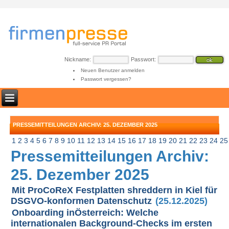
Nickname:
Passwort:
Neuen Benutzer anmelden
Passwort vergessen?
PRESSEMITTEILUNGEN ARCHIV: 25. DEZEMBER 2025
1
2
3
4
5
6
7
8
9
10
11
12
13
14
15
16
17
18
19
20
21
22
23
24
25
Pressemitteilungen Archiv:
25. Dezember 2025
Mit ProCoReX Festplatten shreddern in Kiel für
DSGVO-konformen Datenschutz
(25.12.2025)
Onboarding inÖsterreich: Welche
internationalen Background-Checks im ersten