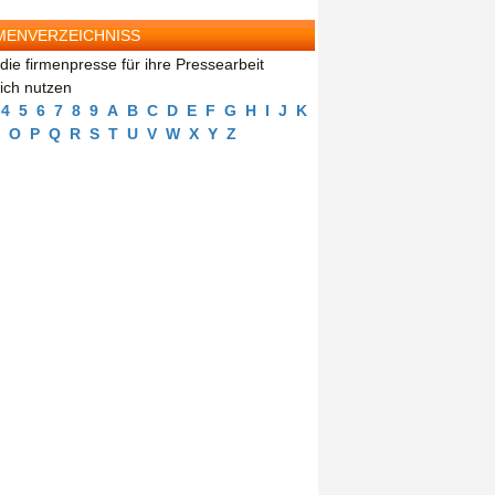
MENVERZEICHNISS
die firmenpresse für ihre Pressearbeit
eich nutzen
4
5
6
7
8
9
A
B
C
D
E
F
G
H
I
J
K
O
P
Q
R
S
T
U
V
W
X
Y
Z