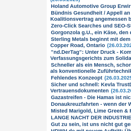
Holand Automotive Group Erwir
Bündnis Gesundheit / Appell an 
Koalitionsvertrag angemessen b
Zero-Click Searches und SEO-S
Gorgonzola g.U., ein Käse, den 
Sterling Metals beginnt mit de
Copper Road, Ontario
(26.03.20
"nd.DerTag": Unter Druck - Ko
Verfassungsgerichts zum Solida
Schneller als ein Mensch, schon
als konventionelle Zuführtechni
Fehlendes Konzeopt
(26.03.202
Sicher und schnell: Kevla Trus
Vertrauensdokumenten
(26.03.2
Gazastreifen - Die Hamas ist ni
Donaukreuzfahrten - wenn der 
Misted Marigold, Lime Green &
LANGE NACHT DER INDUSTRIE w
Gut zu sein, ist uns nicht gut g
HDWH.de mit neuem Auftritt: Üb