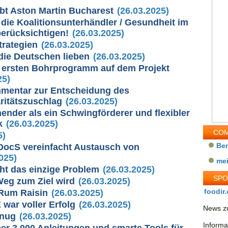
bt Aston Martin Bucharest
(26.03.2025)
die Koalitionsunterhändler / Gesundheit im
erücksichtigen!
(26.03.2025)
trategien
(26.03.2025)
die Deutschen lieben
(26.03.2025)
m ersten Bohrprogramm auf dem Projekt
25)
mmentar zur Entscheidung des
ritätszuschlag
(26.03.2025)
ender als ein Schwingförderer und flexibler
k
(26.03.2025)
COM
5)
Be
tDocS vereinfacht Austausch von
025)
me
cht das einzige Problem
(26.03.2025)
SP
Weg zum Ziel wird
(26.03.2025)
foodir.
 Rum Raisin
(26.03.2025)
ar voller Erfolg
(26.03.2025)
News zu
enug
(26.03.2025)
Informa
er 3.000 Anleitungen und smarte Tools für