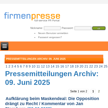
Nickname:
Passwort:
Neuen Benutzer anmelden
Passwort vergessen?
PRESSEMITTEILUNGEN ARCHIV: 09. JUNI 2025
1
2
3
4
5
6
7
8
9
10
11
12
13
14
15
16
17
18
19
20
21
22
23
24
25
Pressemitteilungen Archiv:
09. Juni 2025
Seite 1 von 2
1
2
Aufklärung beim Maskendeal: Die Opposition
drängt zu Recht / Kommentar von Jan