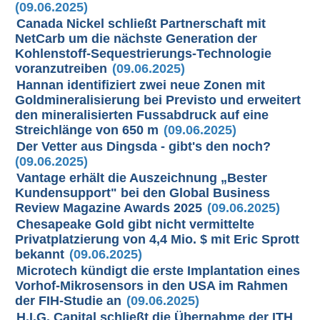
(09.06.2025)
Canada Nickel schließt Partnerschaft mit
NetCarb um die nächste Generation der
Kohlenstoff-Sequestrierungs-Technologie
voranzutreiben
(09.06.2025)
Hannan identifiziert zwei neue Zonen mit
Goldmineralisierung bei Previsto und erweitert
den mineralisierten Fussabdruck auf eine
Streichlänge von 650 m
(09.06.2025)
Der Vetter aus Dingsda - gibt's den noch?
(09.06.2025)
Vantage erhält die Auszeichnung „Bester
Kundensupport" bei den Global Business
Review Magazine Awards 2025
(09.06.2025)
Chesapeake Gold gibt nicht vermittelte
Privatplatzierung von 4,4 Mio. $ mit Eric Sprott
bekannt
(09.06.2025)
Microtech kündigt die erste Implantation eines
Vorhof-Mikrosensors in den USA im Rahmen
der FIH-Studie an
(09.06.2025)
H.I.G. Capital schließt die Übernahme der ITH