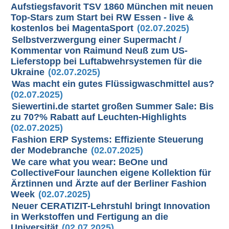
Aufstiegsfavorit TSV 1860 München mit neuen
Top-Stars zum Start bei RW Essen - live &
kostenlos bei MagentaSport
(02.07.2025)
Selbstverzwergung einer Supermacht /
Kommentar von Raimund Neuß zum US-
Lieferstopp bei Luftabwehrsystemen für die
Ukraine
(02.07.2025)
Was macht ein gutes Flüssigwaschmittel aus?
(02.07.2025)
Siewertini.de startet großen Summer Sale: Bis
zu 70?% Rabatt auf Leuchten-Highlights
(02.07.2025)
Fashion ERP Systems: Effiziente Steuerung
der Modebranche
(02.07.2025)
We care what you wear: BeOne und
CollectiveFour launchen eigene Kollektion für
Ärztinnen und Ärzte auf der Berliner Fashion
Week
(02.07.2025)
Neuer CERATIZIT-Lehrstuhl bringt Innovation
in Werkstoffen und Fertigung an die
Universität
(02.07.2025)