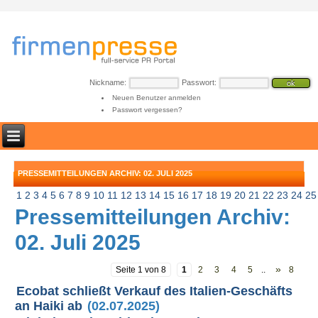
Nickname:
Passwort:
Neuen Benutzer anmelden
Passwort vergessen?
PRESSEMITTEILUNGEN ARCHIV: 02. JULI 2025
1
2
3
4
5
6
7
8
9
10
11
12
13
14
15
16
17
18
19
20
21
22
23
24
25
Pressemitteilungen Archiv:
02. Juli 2025
»
Seite 1 von 8
1
2
3
4
5
..
8
Ecobat schließt Verkauf des Italien-Geschäfts
an Haiki ab
(02.07.2025)