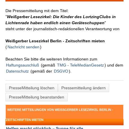
Die Pressemitteilung mit dem Titel:
"
Weißgerber Lesezirkel: Die Kinder des LortzingClubs in
Lichtenrade haben endlich einen Geräteschuppen
"
steht unter der journalistisch-redaktionellen Verantwortung von
Weißgerber Lesezirkel Berlin - Zeitschriften mieten
(
Nachricht senden
)
Beachten Sie bitte die weiteren Informationen zum
Haftungsauschluß
(gemäß
TMG - TeleMedianGesetz
) und dem
Datenschutz
(gemäß der
DSGVO
).
PresseMitteilung löschen
Pressemitteilung ändern
PresseMitteilung beanstanden
WEITERE MITTEILUNGEN VON WEISSGERBER LESEZIRKEL BERLIN - Z
EITSCHRIFTEN MIETEN
Helfen macht glücklich – Suppe für alle ...