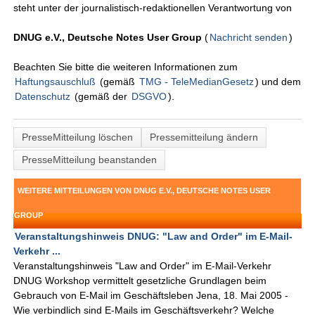
steht unter der journalistisch-redaktionellen Verantwortung von
DNUG e.V., Deutsche Notes User Group
(
Nachricht senden
)
Beachten Sie bitte die weiteren Informationen zum
Haftungsauschluß
(gemäß
TMG - TeleMedianGesetz
) und dem
Datenschutz
(gemäß der
DSGVO
).
PresseMitteilung löschen
Pressemitteilung ändern
PresseMitteilung beanstanden
WEITERE MITTEILUNGEN VON DNUG E.V., DEUTSCHE NOTES USER
GROUP
Veranstaltungshinweis DNUG: "Law and Order" im E-Mail-
Verkehr ...
Veranstaltungshinweis "Law and Order" im E-Mail-Verkehr
DNUG Workshop vermittelt gesetzliche Grundlagen beim
Gebrauch von E-Mail im Geschäftsleben Jena, 18. Mai 2005 -
Wie verbindlich sind E-Mails im Geschäftsverkehr? Welche