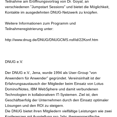
Teilnahme am Eröffnungsvortrag von Dr. Goyal, an
verschiedenen "Jumpstart Sessions" und bietet die Möglichkeit,
Kontakte im ausgedehnten DNUG-Netzwerk zu knüpfen.
Weitere Informationen zum Programm und
Teilnahmeregistrierung unter:
http://www.dnug.de/DNUG/DNUGCMS.nsf/id/22Konf.htm
DNUG e.V.
Der DNUG e.V., Jena, wurde 1994 als User-Group "von
Anwendern für Anwender" gegründet. Vereinsinhalt ist der
Erfahrungsaustausch der Mitglieder beim Einsatz von Lotus
Domino/Notes, IBM WebSphere und damit verbundenen
Technologien in kollaborativen IT-Systemen. Ziel ist, den
Geschäftserfolg der Unternehmen durch den Einsatz optimaler
Lösungen und den ROI zu steigern.
Die DNUG bietet ihren Mitgliedern vielfältige Leistungen wie zwei
Konferenzen mit Ausstellung pro Jahr, themenspezifische