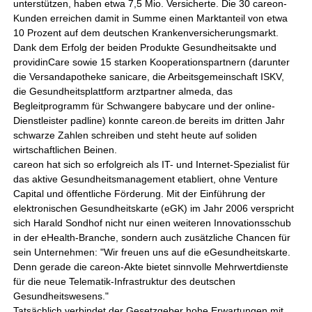
unterstützen, haben etwa 7,5 Mio. Versicherte. Die 30 careon-
Kunden erreichen damit in Summe einen Marktanteil von etwa
10 Prozent auf dem deutschen Krankenversicherungsmarkt.
Dank dem Erfolg der beiden Produkte Gesundheitsakte und
providinCare sowie 15 starken Kooperationspartnern (darunter
die Versandapotheke sanicare, die Arbeitsgemeinschaft ISKV,
die Gesundheitsplattform arztpartner almeda, das
Begleitprogramm für Schwangere babycare und der online-
Dienstleister padline) konnte careon.de bereits im dritten Jahr
schwarze Zahlen schreiben und steht heute auf soliden
wirtschaftlichen Beinen.
careon hat sich so erfolgreich als IT- und Internet-Spezialist für
das aktive Gesundheitsmanagement etabliert, ohne Venture
Capital und öffentliche Förderung. Mit der Einführung der
elektronischen Gesundheitskarte (eGK) im Jahr 2006 verspricht
sich Harald Sondhof nicht nur einen weiteren Innovationsschub
in der eHealth-Branche, sondern auch zusätzliche Chancen für
sein Unternehmen: "Wir freuen uns auf die eGesundheitskarte.
Denn gerade die careon-Akte bietet sinnvolle Mehrwertdienste
für die neue Telematik-Infrastruktur des deutschen
Gesundheitswesens."
Tatsächlich verbindet der Gesetzgeber hohe Erwartungen mit