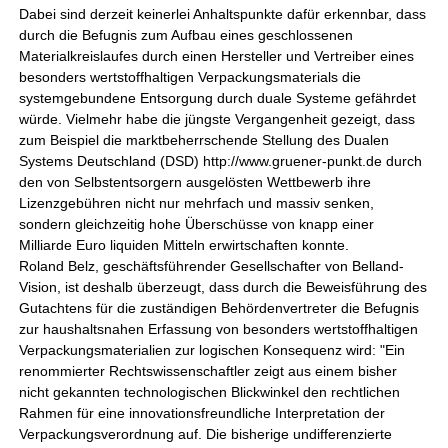
Dabei sind derzeit keinerlei Anhaltspunkte dafür erkennbar, dass
durch die Befugnis zum Aufbau eines geschlossenen
Materialkreislaufes durch einen Hersteller und Vertreiber eines
besonders wertstoffhaltigen Verpackungsmaterials die
systemgebundene Entsorgung durch duale Systeme gefährdet
würde. Vielmehr habe die jüngste Vergangenheit gezeigt, dass
zum Beispiel die marktbeherrschende Stellung des Dualen
Systems Deutschland (DSD) http://www.gruener-punkt.de durch
den von Selbstentsorgern ausgelösten Wettbewerb ihre
Lizenzgebühren nicht nur mehrfach und massiv senken,
sondern gleichzeitig hohe Überschüsse von knapp einer
Milliarde Euro liquiden Mitteln erwirtschaften konnte.
Roland Belz, geschäftsführender Gesellschafter von Belland-
Vision, ist deshalb überzeugt, dass durch die Beweisführung des
Gutachtens für die zuständigen Behördenvertreter die Befugnis
zur haushaltsnahen Erfassung von besonders wertstoffhaltigen
Verpackungsmaterialien zur logischen Konsequenz wird: "Ein
renommierter Rechtswissenschaftler zeigt aus einem bisher
nicht gekannten technologischen Blickwinkel den rechtlichen
Rahmen für eine innovationsfreundliche Interpretation der
Verpackungsverordnung auf. Die bisherige undifferenzierte