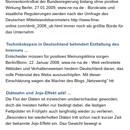
Normenkontrollrat der Bundesregierung bislang ohne positive
Wirkung Berlin, 27.01.2009, www.ne-na.de - Bürokratie und
staatliche Regulierungen werden nach der Umfrage des
Deutschen Mittelstandsbarometers http://www.fmw-
online.com/dmb_2008_ub.html immer noch als größte Bürde für
das Unternehm
Technikskepsis in Deutschland behindert Entfaltung des
Internets ...
Entscheider müssen für positives Meinungsklima sorgen
Berlin/Bonn, 12. Januar 2008, www.ne-na.de - Weit verbreitete
Attitüden und Verhaltensweisen hindern Deutschland daran, das
volle Potenzial des Webs auszuschöpfen. Mit dieser
Einschätzung wagen die Macher des Blogs „Netzwertig" htt
Diätwahn und Jojo-Effekt adé! ...
Die Flut der Diäten ist inzwischen unüberschaubar geworden,
doch die meisten helfen nur bedingt dabei, die lästigen
Fettpolster im Frühjahr auch langfristig wieder zu verlieren.
„Besonders bei wiederholten Diäten tritt schon nach kurzer Zeit
der bekannte Jojo-Effekt ein. Das Gewicht bewegt si