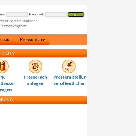
ame:
Passwort:
Neuen Benutzer anmelden
Passwort vergessen?
eister
Pressearchiv
 HIER ?
PR
PresseFach
Pressemitteilung
tleister
anlegen
veröffentlichen
tragen
RBUNG