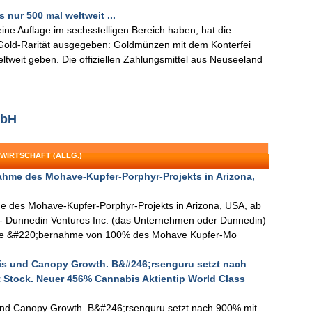
nur 500 mal weltweit ...
 Auflage im sechsstelligen Bereich haben, hat die
old-Rarität ausgegeben: Goldmünzen mit dem Konterfei
ltweit geben. Die offiziellen Zahlungsmittel aus Neuseeland
mbH
WIRTSCHAFT (ALLG.)
ahme des Mohave-Kupfer-Porphyr-Projekts in Arizona,
e des Mohave-Kupfer-Porphyr-Projekts in Arizona, USA, ab
a - Dunnedin Ventures Inc. (das Unternehmen oder Dunnedin)
 die &#220;bernahme von 100% des Mohave Kupfer-Mo
bis und Canopy Growth. B&#246;rsenguru setzt nach
 Stock. Neuer 456% Cannabis Aktientip World Class
 und Canopy Growth. B&#246;rsenguru setzt nach 900% mit