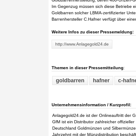
Goldbarrenherstellung, deren 400-Unzen-Go
Im Gegenzug müssen sich diese Betriebe ei
Goldbarren solcher LBMA-zertifizierter Unt
Barrenhersteller C.Hafner verfügt über einer
Weitere Infos zu dieser Pressemeldung:
http://www.Anlagegold24.de
Themen in dieser Pressemitteilung
:
goldbarren
hafner
c-hafn
Unternehmensinformation / Kurzprofil:
Anlagegold24.de ist der Onlineauftritt der
GfM ist ein Distributor zahlreicher offiziel
Deutschland Goldmünzen und Silbermünzen a
Jahrzehnt mit der Münzdistribution beschäft