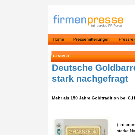
Home
Pressemitteilungen
Pressre
GFM MBH
Deutsche Goldbarre
stark nachgefragt
Mehr als 150 Jahre Goldtradition bei C.
(firmenpr
starke N