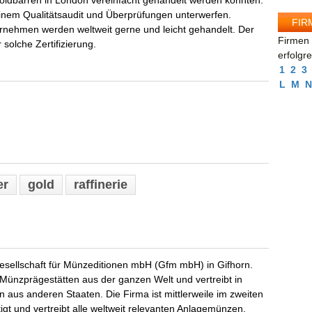
ldbarren in London vereinfacht gehandelt werden könnten.
nem Qualitätsaudit und Überprüfungen unterwerfen.
FIR
ernehmen werden weltweit gerne und leicht gehandelt. Der
Firmen 
 solche Zertifizierung.
erfolgr
1
2
3
L
M
N
er
gold
raffinerie
 Gesellschaft für Münzeditionen mbH (Gfm mbH) in Gifhorn.
ler Münzprägestätten aus der ganzen Welt und vertreibt in
us anderen Staaten. Die Firma ist mittlerweile im zweiten
igt und vertreibt alle weltweit relevanten Anlagemünzen.