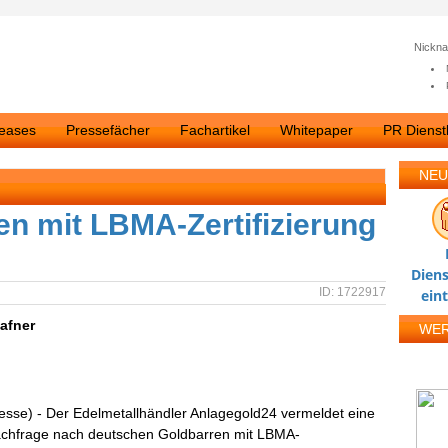
Nickn
leases
Pressefächer
Fachartikel
Whitepaper
PR Dienstl
NEU
n mit LBMA-Zertifizierung
Diens
ID: 1722917
ein
Hafner
WE
esse) - Der Edelmetallhändler Anlagegold24 vermeldet eine
achfrage nach deutschen Goldbarren mit LBMA-