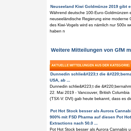
Neuseeland Kiwi Goldmünze 2019 gibt es 
Während deutsche 100-Euro-Goldmünzen eine
neuseeländische Regierung eine moderne G
des Kiwi-Vogels wird es nämlich nur 500x we
haben n
Weitere Mitteilungen von GfM 
AKTUELLE MITTEILUNGEN AUS DER KATEGORIE: 
Dunnedin schlie&#223;t die &#220;bern
USA, ab ...
Dunnedin schlie&#223;t die &#220;bernahm
22. Mai 2019 - Vancouver, British Columbi
(TSX-V: DVI) gab heute bekannt, dass es
Pot Hot Stock besser als Aurora Canna
900% mit FSD Pharma auf diesen Pot Hot
Extractions nach 50.0 ...
Pot Hot Stock besser als Aurora Cannabis