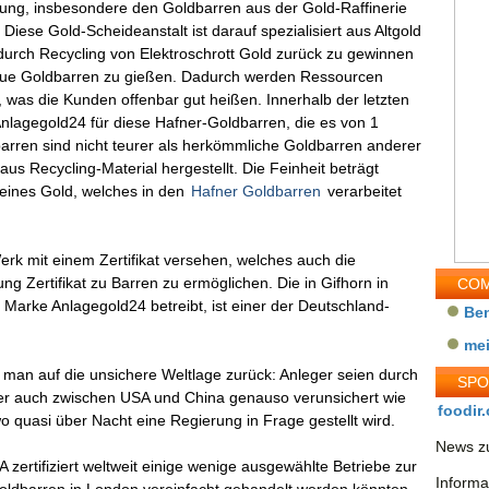
erung, insbesondere den Goldbarren aus der Gold-Raffinerie
 Diese Gold-Scheideanstalt ist darauf spezialisiert aus Altgold
durch Recycling von Elektroschrott Gold zurück zu gewinnen
eue Goldbarren zu gießen. Dadurch werden Ressourcen
 was die Kunden offenbar gut heißen. Innerhalb der letzten
nlagegold24 für diese Hafner-Goldbarren, die es von 1
arren sind nicht teurer als herkömmliche Goldbarren anderer
us Recycling-Material hergestellt. Die Feinheit beträgt
feines Gold, welches in den
Hafner Goldbarren
verarbeitet
erk mit einem Zertifikat versehen, welches auch die
 Zertifikat zu Barren zu ermöglichen. Die in Gifhorn in
COM
arke Anlagegold24 betreibt, ist einer der Deutschland-
Be
me
man auf die unsichere Weltlage zurück: Anleger seien durch
SP
er auch zwischen USA und China genauso verunsichert wie
foodir.
o quasi über Nacht eine Regierung in Frage gestellt wird.
News zu
ertifiziert weltweit einige wenige ausgewählte Betriebe zur
Informa