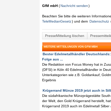
GfM mbH
(
Nachricht senden
)
Beachten Sie bitte die weiteren Informatio
TeleMedianGesetz
) und dem
Datenschutz
PresseMitteilung löschen
Pressemittei
WEITERE MITTEILUNGEN VON GFM MBH
Bester Edelmetallhändler Deutschlands:
Folge aus ...
Die Redaktion von Focus Money hat in Zusa
(DFSI) in Köln 40 Edelmetallhändler in Deu
Unterkategorien wie z.B. Goldankauf, Goldm
Ergebnis
Krügerrand Münze 2019 jetzt auch in Silb
Die südafrikanische Münzprägestätte South 
der Welt, den Gold Krügerrand herstellt, ha
Krügerrand 2019 auch im Edelmetall Silber