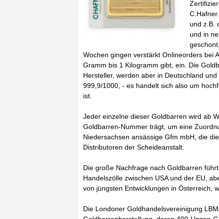
Zertifizi
C.Hafner.
und z.B. 
und in n
geschont,
Wochen gingen verstärkt Onlineorders bei A
Gramm bis 1 Kilogramm gibt, ein. Die Goldb
Hersteller, werden aber in Deutschland und a
999,9/1000, - es handelt sich also um hoch
ist.
Jeder einzelne dieser Goldbarren wird ab W
Goldbarren-Nummer trägt, um eine Zuordnung
Niedersachsen ansässige Gfm mbH, die die M
Distributoren der Scheideanstalt.
Die große Nachfrage nach Goldbarren führt 
Handelszölle zwischen USA und der EU, ab
von jüngsten Entwicklungen in Österreich, w
Die Londoner Goldhandelsvereinigung LBMA z