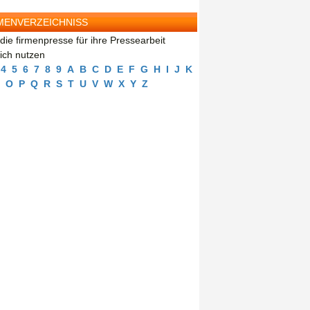
MENVERZEICHNISS
die firmenpresse für ihre Pressearbeit
eich nutzen
4
5
6
7
8
9
A
B
C
D
E
F
G
H
I
J
K
O
P
Q
R
S
T
U
V
W
X
Y
Z