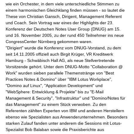
wie ein Orchester, in dem viele unterschiedliche Stimmen zu
einem harmonischen Gleichklang finden müssen - so lautet die
These von Christian Gansch, Dirigent, Management Referent
und Coach. Sein Vortrag war eines der Highlights der 23.
Konferenz der Deutschen Notes User Group (DNUG) am 15.
und 16. November 2005, zu der rund 450 Teilnehmer ins neue
CongressCenter Nürnberg gekommen waren.
"Dirigiert" wurde die Konferenz vom DNUG-Vorstand, zu dem
seit 14.11.2005 offiziell auch Birgit Krüger, VR Kreditwerk
Hamburg - Schwäbisch Hall AG, als neue Stellvertretende
Vorsitzende gehört. Unter dem DNUG-Motto "Collaboration @
Work" wurden sieben parallele Themenstränge von "Best
Practices Notes & Domino" über "IBM Lotus Workplace",
"Domino auf Linux", "Application Development" und
"WebSphere: Entwicklung & Projekte" bis zu "E-Mail
Management & Security", "Infrastruktur" und "Domino/Notes für
das Management" zu einem Stück verwoben. Zu den
Referenten zählten Experten von IBM und anderen Herstellern
ebenso wie Spezialisten aus Anwenderunternehmen. Besonders
starken Zulauf fanden unter anderem die Sessions mit Lotus-
Spezialist Bob Balaban sowie die Praxisberichte aus