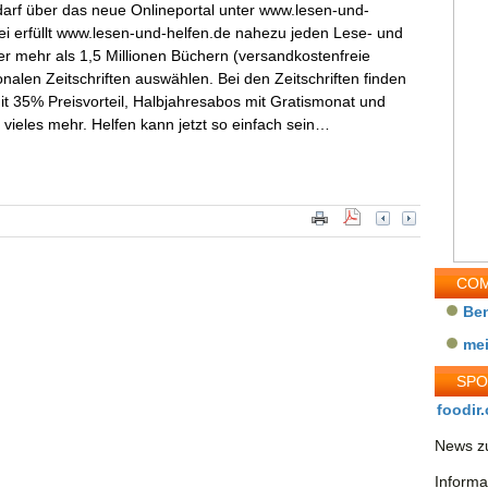
darf über das neue Onlineportal unter www.lesen-und-
abei erfüllt www.lesen-und-helfen.de nahezu jeden Lese- und
r mehr als 1,5 Millionen Büchern (versandkostenfreie
onalen Zeitschriften auswählen. Bei den Zeitschriften finden
it 35% Preisvorteil, Halbjahresabos mit Gratismonat und
ieles mehr. Helfen kann jetzt so einfach sein…
COM
Be
me
SP
foodir.
News zu
Informa