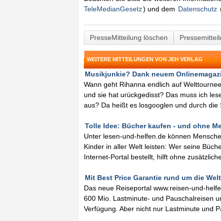
TeleMedianGesetz
) und dem
Datenschutz
PresseMitteilung löschen
Pressemittei
WEITERE MITTEILUNGEN VON JEH VERLAG
Musikjunkie? Dank neuem Onlinemagazin
Wann geht Rihanna endlich auf Welttournee
und sie hat urückgedisst? Das muss ich les
aus? Da heißt es losgooglen und durch die S
Tolle Idee: Bücher kaufen - und ohne Me
Unter lesen-und-helfen.de können Menschen 
Kinder in aller Welt leisten: Wer seine Büc
Internet-Portal bestellt, hilft ohne zusätzlich
Mit Best Price Garantie rund um die Welt 
Das neue Reiseportal www.reisen-und-helfe
600 Mio. Lastminute- und Pauschalreisen und
Verfügung. Aber nicht nur Lastminute und 