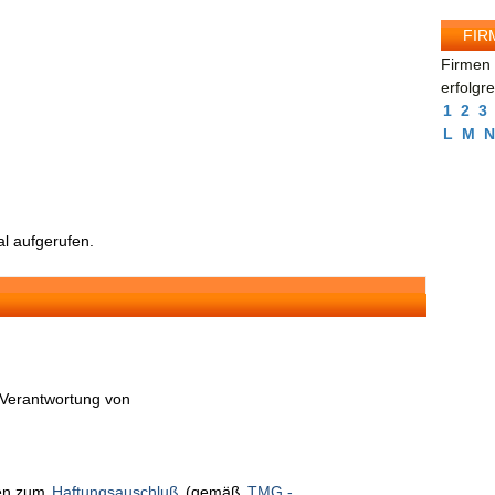
FIR
Firmen 
erfolgr
1
2
3
L
M
N
l aufgerufen.
n Verantwortung von
nen zum
Haftungsauschluß
(gemäß
TMG -