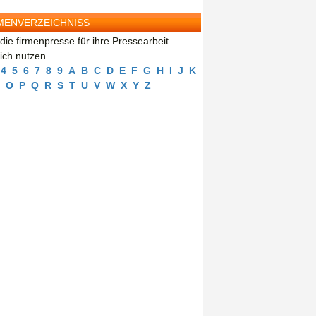
MENVERZEICHNISS
die firmenpresse für ihre Pressearbeit
eich nutzen
4
5
6
7
8
9
A
B
C
D
E
F
G
H
I
J
K
O
P
Q
R
S
T
U
V
W
X
Y
Z