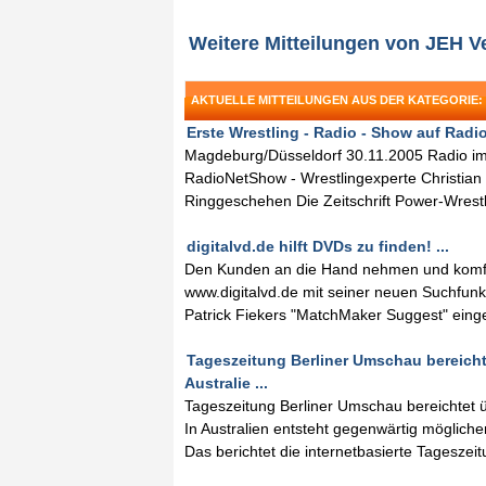
Weitere Mitteilungen von JEH V
AKTUELLE MITTEILUNGEN AUS DER KATEGORIE
Erste Wrestling - Radio - Show auf Radi
Magdeburg/Düsseldorf 30.11.2005 Radio im 
RadioNetShow - Wrestlingexperte Christian
Ringgeschehen Die Zeitschrift Power-Wrest
digitalvd.de hilft DVDs zu finden! ...
Den Kunden an die Hand nehmen und komfo
www.digitalvd.de mit seiner neuen Suchfunk
Patrick Fiekers "MatchMaker Suggest" eing
Tageszeitung Berliner Umschau bereicht
Australie ...
Tageszeitung Berliner Umschau bereichtet ü
In Australien entsteht gegenwärtig möglich
Das berichtet die internetbasierte Tagesz