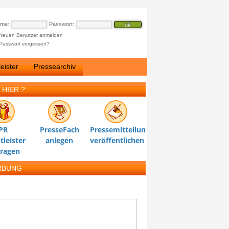
ame:
Passwort:
Neuen Benutzer anmelden
Passwort vergessen?
eister
Pressearchiv
 HIER ?
PR
PresseFach
Pressemitteilung
tleister
anlegen
veröffentlichen
tragen
RBUNG