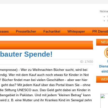
Nickn
leases
Pressefächer
Fachartikel
Whitepaper
PR Dienstl
NEU
ebauter Spende!
ID: 17450
Diens
rmenpresse) - Wer zu Weihnachten Bücher sucht, wird bei
ein
ündig. Wer mit dem Kauf auch noch etwas für Kinder in Not
WE
e! Bücher findet man bei vielen Geschäften - aber wer hier
ie geht das? Mit jedem Kauf über das Portal lösen Sie - ohne
die Stiftung UNESCO aus. Das Geld geht dabei an Kinder in
engebiet in Pakistan. Und mit jedem "kleinen Betrag" kann
o wird z. B. eine Mutter und ihr Krankes Kind im Senegal zehn