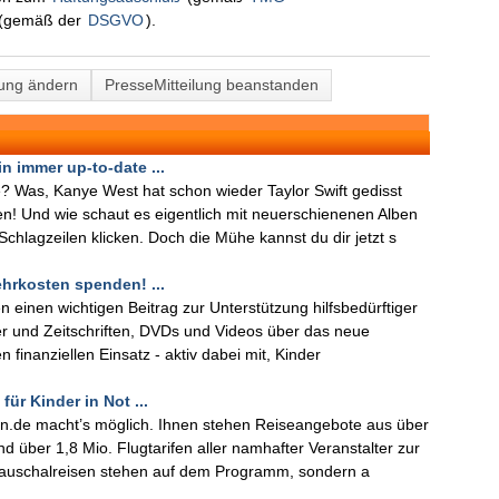
(gemäß der
DSGVO
).
lung ändern
PresseMitteilung beanstanden
 immer up-to-date ...
? Was, Kanye West hat schon wieder Taylor Swift gedisst
en! Und wie schaut es eigentlich mit neuerschienenen Alben
chlagzeilen klicken. Doch die Mühe kannst du dir jetzt s
hrkosten spenden! ...
einen wichtigen Beitrag zur Unterstützung hilfsbedürftiger
her und Zeitschriften, DVDs und Videos über das neue
en finanziellen Einsatz - aktiv dabei mit, Kinder
für Kinder in Not ...
n.de macht’s möglich. Ihnen stehen Reiseangebote aus über
 über 1,8 Mio. Flugtarifen aller namhafter Veranstalter zur
Pauschalreisen stehen auf dem Programm, sondern a