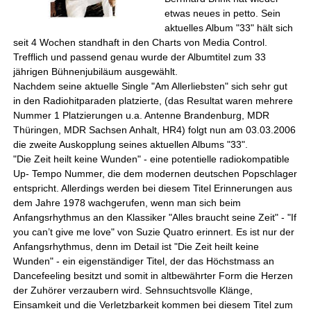
etwas neues in petto. Sein
aktuelles Album "33" hält sich
seit 4 Wochen standhaft in den Charts von Media Control.
Trefflich und passend genau wurde der Albumtitel zum 33
jährigen Bühnenjubiläum ausgewählt.
Nachdem seine aktuelle Single "Am Allerliebsten" sich sehr gut
in den Radiohitparaden platzierte, (das Resultat waren mehrere
Nummer 1 Platzierungen u.a. Antenne Brandenburg, MDR
Thüringen, MDR Sachsen Anhalt, HR4) folgt nun am 03.03.2006
die zweite Auskopplung seines aktuellen Albums "33".
"Die Zeit heilt keine Wunden" - eine potentielle radiokompatible
Up- Tempo Nummer, die dem modernen deutschen Popschlager
entspricht. Allerdings werden bei diesem Titel Erinnerungen aus
dem Jahre 1978 wachgerufen, wenn man sich beim
Anfangsrhythmus an den Klassiker "Alles braucht seine Zeit" - "If
you can’t give me love" von Suzie Quatro erinnert. Es ist nur der
Anfangsrhythmus, denn im Detail ist "Die Zeit heilt keine
Wunden" - ein eigenständiger Titel, der das Höchstmass an
Dancefeeling besitzt und somit in altbewährter Form die Herzen
der Zuhörer verzaubern wird. Sehnsuchtsvolle Klänge,
Einsamkeit und die Verletzbarkeit kommen bei diesem Titel zum