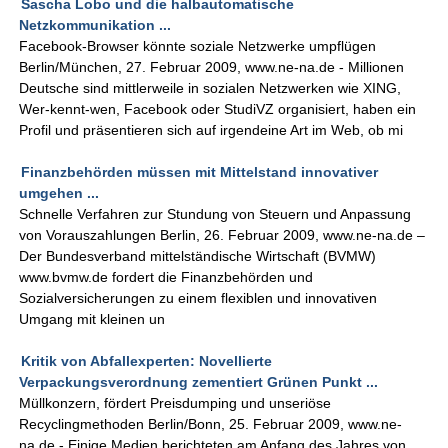
Sascha Lobo und die halbautomatische
Netzkommunikation ...
Facebook-Browser könnte soziale Netzwerke umpflügen
Berlin/München, 27. Februar 2009, www.ne-na.de - Millionen
Deutsche sind mittlerweile in sozialen Netzwerken wie XING,
Wer-kennt-wen, Facebook oder StudiVZ organisiert, haben ein
Profil und präsentieren sich auf irgendeine Art im Web, ob mi
Finanzbehörden müssen mit Mittelstand innovativer
umgehen ...
Schnelle Verfahren zur Stundung von Steuern und Anpassung
von Vorauszahlungen Berlin, 26. Februar 2009, www.ne-na.de –
Der Bundesverband mittelständische Wirtschaft (BVMW)
www.bvmw.de fordert die Finanzbehörden und
Sozialversicherungen zu einem flexiblen und innovativen
Umgang mit kleinen un
Kritik von Abfallexperten: Novellierte
Verpackungsverordnung zementiert Grünen Punkt ...
Müllkonzern, fördert Preisdumping und unseriöse
Recyclingmethoden Berlin/Bonn, 25. Februar 2009, www.ne-
na.de - Einige Medien berichteten am Anfang des Jahres von