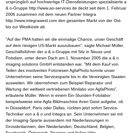
ursprünglich auf hochwertige IT-Dienstleistungen spezialisierte a
& o-Gruppe http://www.ao-services.de deckt seit dem 1. Februar
2006 zusammen mit dem neuen Partner Integra
http://www.integrawest.com den gesamten Markt von der Ost-
bis zur Westküste ab.
"Auf der PMA hatten wir die einmalige Chance, unser Geschäft
auf dem riesigen US-Markt auszubauen", sagte Michael Müller,
Geschäftsführer der a & o-Gruppe mit Sitz in Neuss und
Potsdam, unter deren Dach am 1. November 2005 die a & o
imaging solutions GmbH entstanden war. "Mit dem Kauf von
Teilen des insolventen Fotoriesen AgfaPhoto konnte unser
Unternehmen seine Servicesparte bis in die Vereinigten Staaten
ausweiten. Wir übernehmen zum Beispiel Reparatur und
Wartung der weltweit vertriebenen Minilabs von AgfaPhoto",
erläuterte Müller. Wenn in einem Ein-Stunden-Fotolabor
beispielsweise eine Agfa-Bildmaschine ihren Geist aufgebe, ob
in Düsseldorf, Paris oder Dallas, rückten jetzt sofort Service-
Techniker von a & o und Integra an. Sein Unternehmen sei mit
der Imaging-Sparte ausserdem mit Niederlassungen in
Grossbritannien, den Niederlanden, Deutschland, Belgien,
Frankreich, Österreich, Spanien und Italien tätig.