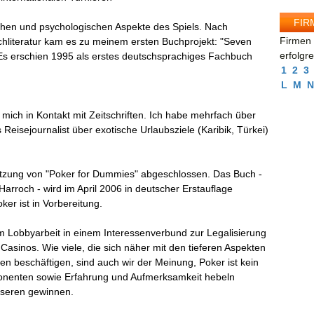
FIR
schen und psychologischen Aspekte des Spiels. Nach
Firmen 
hliteratur kam es zu meinem ersten Buchprojekt: "Seven
erfolgr
 Es erschien 1995 als erstes deutschsprachiges Fachbuch
1
2
3
L
M
N
mich in Kontakt mit Zeitschriften. Ich habe mehrfach über
 Reisejournalist über exotische Urlaubsziele (Karibik, Türkei)
etzung von "Poker for Dummies" abgeschlossen. Das Buch -
Harroch - wird im April 2006 in deutscher Erstauflage
ker ist in Vorbereitung.
em Lobbyarbeit in einem Interessenverbund zur Legalisierung
asinos. Wie viele, die sich näher mit den tieferen Aspekten
en beschäftigen, sind auch wir der Meinung, Poker ist kein
ponenten sowie Erfahrung und Aufmerksamkeit hebeln
esseren gewinnen.