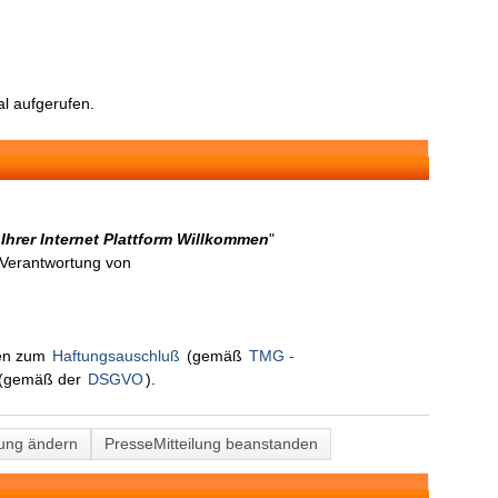
l aufgerufen.
Ihrer Internet Plattform Willkommen
"
n Verantwortung von
nen zum
Haftungsauschluß
(gemäß
TMG -
(gemäß der
DSGVO
).
lung ändern
PresseMitteilung beanstanden