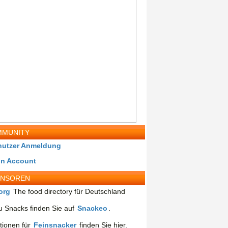
MUNITY
nutzer Anmeldung
in Account
ONSOREN
org
The food directory für Deutschland
 Snacks finden Sie auf
Snackeo
.
tionen für
Feinsnacker
finden Sie hier.