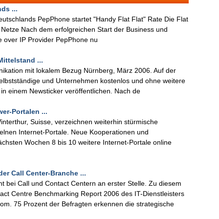
ds ...
eutschlands PepPhone startet "Handy Flat Flat" Rate Die Flat
 Netze Nach dem erfolgreichen Start der Business und
ce over IP Provider PepPhone nu
ittelstand ...
ikation mit lokalem Bezug Nürnberg, März 2006. Auf der
Selbstständige und Unternehmen kostenlos und ohne weitere
n in einem Newsticker veröffentlichen. Nach de
r-Portalen ...
nterthur, Suisse, verzeichnen weiterhin stürmische
lnen Internet-Portale. Neue Kooperationen und
ächsten Wochen 8 bis 10 weitere Internet-Portale online
er Call Center-Branche ...
 bei Call und Contact Centern an erster Stelle. Zu diesem
ct Centre Benchmarking Report 2006 des IT-Dienstleisters
om. 75 Prozent der Befragten erkennen die strategische