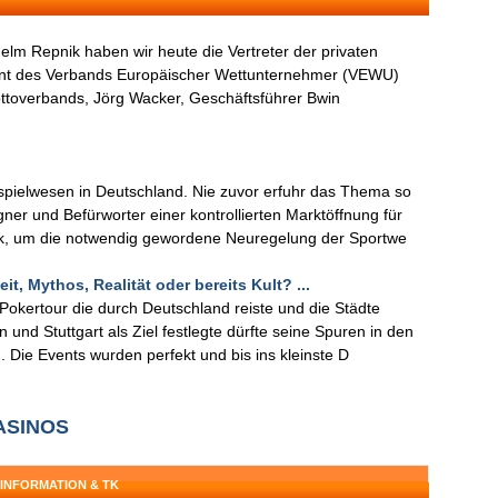
elm Repnik haben wir heute die Vertreter der privaten
dent des Verbands Europäischer Wettunternehmer (VEWU)
ttoverbands, Jörg Wacker, Geschäftsführer Bwin
spielwesen in Deutschland. Nie zuvor erfuhr das Thema so
ner und Befürworter einer kontrollierten Marktöffnung für
tik, um die notwendig gewordene Neuregelung der Sportwe
eit, Mythos, Realität oder bereits Kult? ...
e-Pokertour die durch Deutschland reiste und die Städte
nd Stuttgart als Ziel festlegte dürfte seine Spuren in den
 Die Events wurden perfekt und bis ins kleinste D
CASINOS
 INFORMATION & TK