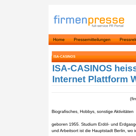
Home
Pressemitteilungen
Pressre
ISA-CASINOS
ISA-CASINOS heisst
Internet Plattform
(fi
Biografisches, Hobbys, sonstige Aktivitäten
geboren 1955. Studium Erdöl- und Erdgasge
und Arbeitsort ist die Hauptstadt Berlin, wo 