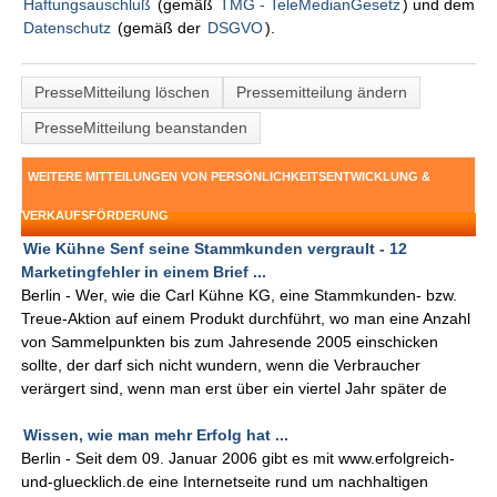
Haftungsauschluß
(gemäß
TMG - TeleMedianGesetz
) und dem
Datenschutz
(gemäß der
DSGVO
).
PresseMitteilung löschen
Pressemitteilung ändern
PresseMitteilung beanstanden
WEITERE MITTEILUNGEN VON PERSÖNLICHKEITSENTWICKLUNG &
VERKAUFSFÖRDERUNG
Wie Kühne Senf seine Stammkunden vergrault - 12
Marketingfehler in einem Brief ...
Berlin - Wer, wie die Carl Kühne KG, eine Stammkunden- bzw.
Treue-Aktion auf einem Produkt durchführt, wo man eine Anzahl
von Sammelpunkten bis zum Jahresende 2005 einschicken
sollte, der darf sich nicht wundern, wenn die Verbraucher
verärgert sind, wenn man erst über ein viertel Jahr später de
Wissen, wie man mehr Erfolg hat ...
Berlin - Seit dem 09. Januar 2006 gibt es mit www.erfolgreich-
und-gluecklich.de eine Internetseite rund um nachhaltigen