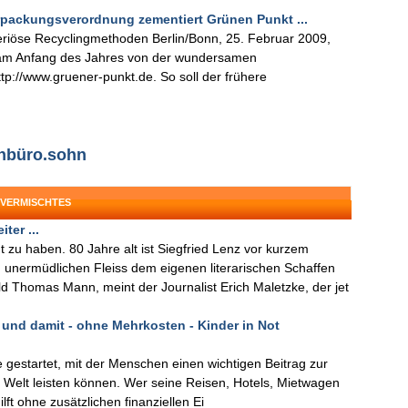
Verpackungsverordnung zementiert Grünen Punkt ...
eriöse Recyclingmethoden Berlin/Bonn, 25. Februar 2009,
 am Anfang des Jahres von der wundersamen
p://www.gruener-punkt.de. So soll der frühere
enbüro.sohn
 VERMISCHTES
ter ...
zu haben. 80 Jahre alt ist Siegfried Lenz vor kurzem
 unermüdlichen Fleiss dem eigenen literarischen Schaffen
ld Thomas Mann, meint der Journalist Erich Maletzke, der jet
 und damit - ohne Mehrkosten - Kinder in Not
ve gestartet, mit der Menschen einen wichtigen Beitrag zur
ler Welt leisten können. Wer seine Reisen, Hotels, Mietwagen
ilft ohne zusätzlichen finanziellen Ei