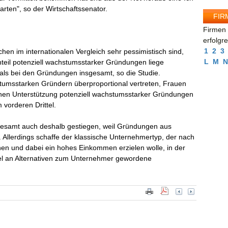
arten", so der Wirtschaftssenator.
FIR
Firmen 
erfolgr
1
2
3
schen im internationalen Vergleich sehr pessimistisch sind,
L
M
N
eil potenziell wachstumsstarker Gründungen liege
 als bei den Gründungen insgesamt, so die Studie.
stumsstarken Gründern überproportional vertreten, Frauen
schen Unterstützung potenziell wachstumsstarker Gründungen
 vorderen Drittel.
gesamt auch deshalb gestiegen, weil Gründungen aus
llerdings schaffe der klassische Unternehmertyp, der nach
chen und dabei ein hohes Einkommen erzielen wolle, in der
el an Alternativen zum Unternehmer gewordene