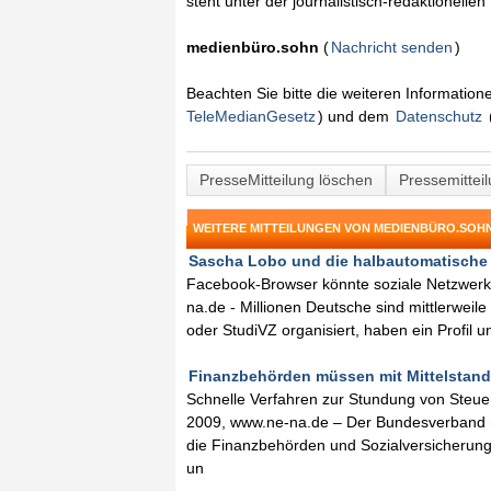
steht unter der journalistisch-redaktionelle
medienbüro.sohn
(
Nachricht senden
)
Beachten Sie bitte die weiteren Informatio
TeleMedianGesetz
) und dem
Datenschutz
PresseMitteilung löschen
Pressemittei
WEITERE MITTEILUNGEN VON MEDIENBÜRO.SOH
Sascha Lobo und die halbautomatische 
Facebook-Browser könnte soziale Netzwerk
na.de - Millionen Deutsche sind mittlerwei
oder StudiVZ organisiert, haben ein Profil 
Finanzbehörden müssen mit Mittelstand 
Schnelle Verfahren zur Stundung von Steue
2009, www.ne-na.de – Der Bundesverband m
die Finanzbehörden und Sozialversicherung
un