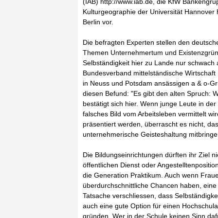
(IAB) http://www.iab.de, die KfW Bankengrup
Kulturgeographie der Universität Hannover h
Berlin vor.
Die befragten Experten stellen den deutsch
Themen Unternehmertum und Existenzgründun
Selbständigkeit hier zu Lande nur schwach 
Bundesverband mittelständische Wirtschaft
in Neuss und Potsdam ansässigen a & o-Gru
diesen Befund: "Es gibt den alten Spruch: 
bestätigt sich hier. Wenn junge Leute in der
falsches Bild vom Arbeitsleben vermittelt 
präsentiert werden, überrascht es nicht, da
unternehmerische Geisteshaltung mitbringe
Die Bildungseinrichtungen dürften ihr Ziel 
öffentlichen Dienst oder Angestelltenpositi
die Generation Praktikum. Auch wenn Frau
überdurchschnittliche Chancen haben, eine V
Tatsache verschliessen, dass Selbständigkei
auch eine gute Option für einen Hochschul
gründen. Wer in der Schule keinen Sinn daf