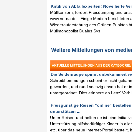
Kritik von Abfallexperten: Novellierte 
Müllkonzern, fördert Preisdumping und uns
www.ne-na.de - Einige Medien berichteten
Wiederauferstehung des Grünen Punktes htt
Müllmonopolist Duales Sys
Weitere Mitteilungen von medi
AKTUELLE MITTEILUNGEN AUS DER KATEGORIE:
Die Seidenraupe spinnt unbekümmert wei
Schreibhemmungen scheint er nicht gekannt 
geworden, und rund sechzig davon hat er in
untergeordnet. Dies erinnere an Lenz’ Vorbi
Preisgünstige Reisen "online" bestellen
unterstützen ...
Unter Reisen-und-helfen.de ist eine Initiati
Unterstützung hilfsbedürftiger Kinder in al
etc. über das neue Internet-Portal bestellt, h