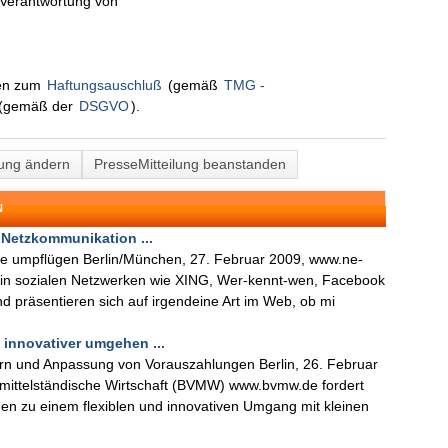
n Verantwortung von
nen zum
Haftungsauschluß
(gemäß
TMG -
(gemäß der
DSGVO
).
lung ändern
PresseMitteilung beanstanden
N
Netzkommunikation ...
e umpflügen Berlin/München, 27. Februar 2009, www.ne-
le in sozialen Netzwerken wie XING, Wer-kennt-wen, Facebook
und präsentieren sich auf irgendeine Art im Web, ob mi
innovativer umgehen ...
rn und Anpassung von Vorauszahlungen Berlin, 26. Februar
ittelständische Wirtschaft (BVMW) www.bvmw.de fordert
en zu einem flexiblen und innovativen Umgang mit kleinen