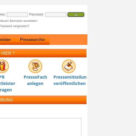
ame:
Passwort:
Neuen Benutzer anmelden
Passwort vergessen?
eister
Pressearchiv
 HIER ?
PR
PresseFach
Pressemitteilung
tleister
anlegen
veröffentlichen
tragen
RBUNG