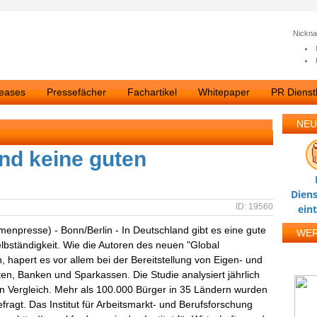
Nickn
leases
Pressefächer
Fachartikel
Whitepaper
PR Dienstl
NEU
ind keine guten
Diens
ID: 19560
ein
rmenpresse) - Bonn/Berlin - In Deutschland gibt es eine gute
WE
Selbständigkeit. Wie die Autoren des neuen "Global
 hapert es vor allem bei der Bereitstellung von Eigen- und
en, Banken und Sparkassen. Die Studie analysiert jährlich
 Vergleich. Mehr als 100.000 Bürger in 35 Ländern wurden
agt. Das Institut für Arbeitsmarkt- und Berufsforschung