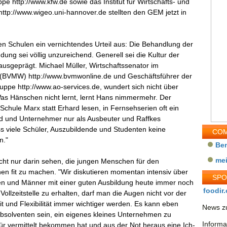
pe http://www.kfw.de sowie das Institut für Wirtschafts- und
ttp://www.wigeo.uni-hannover.de stellten den GEM jetzt in
en Schulen ein vernichtendes Urteil aus: Die Behandlung der
g sei völlig unzureichend. Generell sei die Kultur der
ausgeprägt. Michael Müller, Wirtschaftssenator im
 (BVMW) http://www.bvmwonline.de und Geschäftsführer der
ppe http://www.ao-services.de, wundert sich nicht über
Was Hänschen nicht lernt, lernt Hans nimmermehr. Der
 Schule Marx statt Erhard lesen, in Fernsehserien oft ein
wird und Unternehmer nur als Ausbeuter und Raffkes
ss viele Schüler, Auszubildende und Studenten keine
COM
n."
Be
me
nicht nur darin sehen, die jungen Menschen für den
onen fit zu machen. "Wir diskutieren momentan intensiv über
SP
en und Männer mit einer guten Ausbildung heute immer noch
foodir.
ollzeitstelle zu erhalten, darf man die Augen nicht vor der
t und Flexibilität immer wichtiger werden. Es kann eben
News zu
absolventen sein, ein eigenes kleines Unternehmen zu
Informa
ür vermittelt bekommen hat und aus der Not heraus eine Ich-