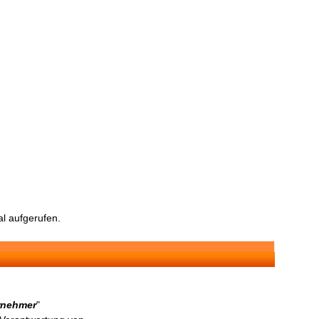
l aufgerufen.
ernehmer
"