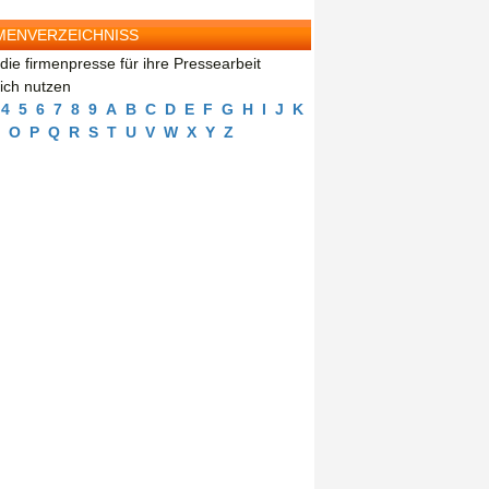
MENVERZEICHNISS
die firmenpresse für ihre Pressearbeit
eich nutzen
4
5
6
7
8
9
A
B
C
D
E
F
G
H
I
J
K
O
P
Q
R
S
T
U
V
W
X
Y
Z