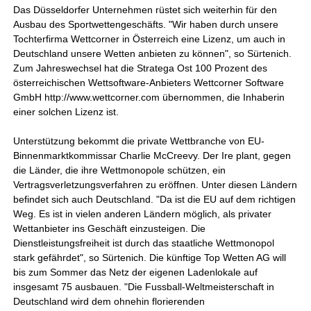
Das Düsseldorfer Unternehmen rüstet sich weiterhin für den
Ausbau des Sportwettengeschäfts. "Wir haben durch unsere
Tochterfirma Wettcorner in Österreich eine Lizenz, um auch in
Deutschland unsere Wetten anbieten zu können", so Sürtenich.
Zum Jahreswechsel hat die Stratega Ost 100 Prozent des
österreichischen Wettsoftware-Anbieters Wettcorner Software
GmbH http://www.wettcorner.com übernommen, die Inhaberin
einer solchen Lizenz ist.
Unterstützung bekommt die private Wettbranche von EU-
Binnenmarktkommissar Charlie McCreevy. Der Ire plant, gegen
die Länder, die ihre Wettmonopole schützen, ein
Vertragsverletzungsverfahren zu eröffnen. Unter diesen Ländern
befindet sich auch Deutschland. "Da ist die EU auf dem richtigen
Weg. Es ist in vielen anderen Ländern möglich, als privater
Wettanbieter ins Geschäft einzusteigen. Die
Dienstleistungsfreiheit ist durch das staatliche Wettmonopol
stark gefährdet", so Sürtenich. Die künftige Top Wetten AG will
bis zum Sommer das Netz der eigenen Ladenlokale auf
insgesamt 75 ausbauen. "Die Fussball-Weltmeisterschaft in
Deutschland wird dem ohnehin florierenden