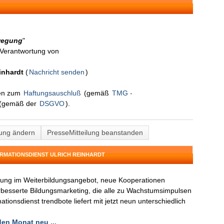
ewegung
"
n Verantwortung von
inhardt
(
Nachricht senden
)
nen zum
Haftungsauschluß
(gemäß
TMG -
(gemäß der
DSGVO
).
lung ändern
PresseMitteilung beanstanden
ORMATIONSDIENST ULRICH REINHARDT
rung im Weiterbildungsangebot, neue Kooperationen
besserte Bildungsmarketing, die alle zu Wachstumsimpulsen
tionsdienst trendbote liefert mit jetzt neun unterschiedlich
en Monat neu ...