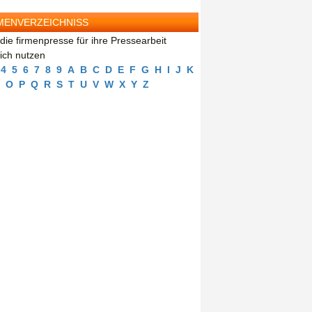
MENVERZEICHNISS
die firmenpresse für ihre Pressearbeit
eich nutzen
4
5
6
7
8
9
A
B
C
D
E
F
G
H
I
J
K
O
P
Q
R
S
T
U
V
W
X
Y
Z