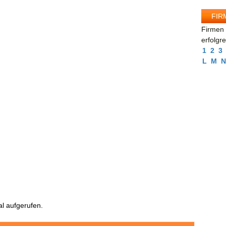
FIR
Firmen 
erfolgr
1
2
3
L
M
N
l aufgerufen.