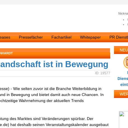
Nickn
leases
Pressefächer
Fachartikel
Whitepaper
PR Dienstl
NEU
INHARDT
landschaft ist in Bewegung
ID: 19577
Diens
ein
esse) - Wie selten zuvor ist die Branche Weiterbildung in
WE
and in Bewegung und bietet damit auch neue Chancen. In
 rechtzeitige Wahrnehmung der aktuellen Trends
tung des Marktes sind Veränderungen spürbar. Der
te.de) hat deshalb seinen Veranstaltungskalender ausgebaut