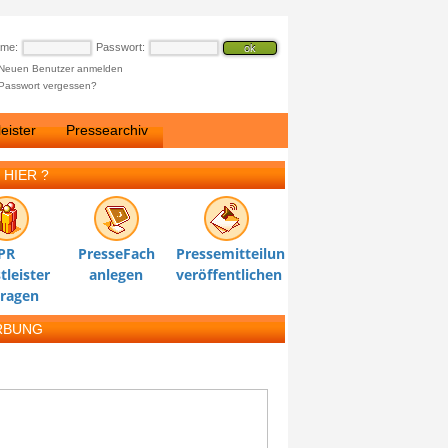
ame:
Passwort:
Neuen Benutzer anmelden
Passwort vergessen?
eister
Pressearchiv
 HIER ?
PR
PresseFach
Pressemitteilung
tleister
anlegen
veröffentlichen
tragen
RBUNG