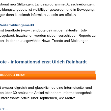
n Monat neu Stiftungen, Landesprogramme, Ausschreibungen,
bildungsangebote ist vielfältiger geworden und in Bewegung.
er denn je zeitnah informiert zu sein um effektiv
eiterbildungsmarkt ...
st trendbote (www.trendbote.de) mit den aktuellen Juli-
usgebaut. Inzwischen werden sieben verschieden Reports zu
iert, in denen ausgewählte News, Trends und Meldungen
ote - Informationsdienst Ulrich Reinhardt
 BILDUNG & BERUF
t www.erfolgreich-und-gluecklich.de eine Internetseite rund
hen über 30 amüsante Artikel mit hohem Informationsgehalt
 interessante Artikel über Topthemen, wie Motiva
ie ...