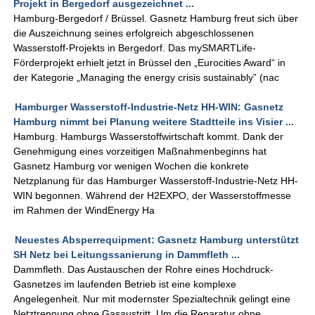
Projekt in Bergedorf ausgezeichnet ...
Hamburg-Bergedorf / Brüssel. Gasnetz Hamburg freut sich über
die Auszeichnung seines erfolgreich abgeschlossenen
Wasserstoff-Projekts in Bergedorf. Das mySMARTLife-
Förderprojekt erhielt jetzt in Brüssel den „Eurocities Award“ in
der Kategorie „Managing the energy crisis sustainably” (nac
Hamburger Wasserstoff-Industrie-Netz HH-WIN: Gasnetz
Hamburg nimmt bei Planung weitere Stadtteile ins Visier ...
Hamburg. Hamburgs Wasserstoffwirtschaft kommt. Dank der
Genehmigung eines vorzeitigen Maßnahmenbeginns hat
Gasnetz Hamburg vor wenigen Wochen die konkrete
Netzplanung für das Hamburger Wasserstoff-Industrie-Netz HH-
WIN begonnen. Während der H2EXPO, der Wasserstoffmesse
im Rahmen der WindEnergy Ha
Neuestes Absperrequipment: Gasnetz Hamburg unterstützt
SH Netz bei Leitungssanierung in Dammfleth ...
Dammfleth. Das Austauschen der Rohre eines Hochdruck-
Gasnetzes im laufenden Betrieb ist eine komplexe
Angelegenheit. Nur mit modernster Spezialtechnik gelingt eine
Netztrennung ohne Gasaustritt. Um die Reparatur ohne