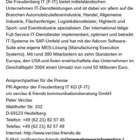
Die Freudenberg IT (F-IT) bietet mittelständischen
Unternehmen IT-Dienstleistungen und ist dabei vor allem auf die
Branchen Automobilzuliefererindustrie, Handel, Allgemeine
Industrie, Flächenfertiger, Logistikdienstleister, Hightech und
Sport- und Eventindustrie spezialisiert. Der international tätige
Full-Service IT-Dienstleister implementiert, optimiert und betreibt
IT-Systeme im SAP-Umfeld und hat mit der Adicom Software-
Suite eine eigene MES-Lösung (Manufacturing Execution
Systems). Mit rund 380 Mitarbeitern an zehn Standorten in
Europa, den USA und Asien erwirtschaftete das Unternehmen im
Geschäftsjahr 2004 einen Umsatz von rund 50 Millionen Euro.
Ansprechpartner für die Presse
PR-Agentur der Freudenberg IT KG (F-IT)
c/o verclas & friends kommunikationsberatung GmbH
Peter Verclas
Waldhofer Str. 102
D-69123 Heidelberg
Telefon: +49 (62 21) 82 57 45
Telefax: +49 (62 21) 82 57 49
Internet: http://www.verclas-friends.de
E-Mail: pv@verclas-friends.de
Unternehmensinformation /