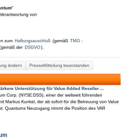
antum
"
n Verantwortung von
nen zum
Haftungsauschluß
(gemäß
TMG -
(gemäß der
DSGVO
).
lung ändern
PresseMitteilung beanstanden
kere Unterstützung für Value Added Reseller ...
um Corp. (NYSE:DSS), einer der weltweit führenden
 mit Markus Kunkel, der ab sofort für die Betreuung von Value
ist. Quantums Neuzugang nimmt die Position des VAR
tum