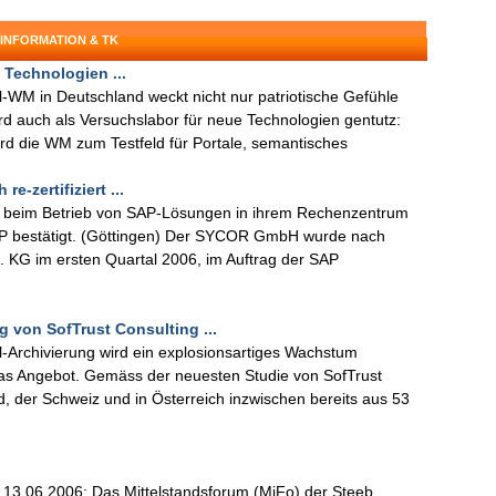
 INFORMATION & TK
 Technologien ...
l-WM in Deutschland weckt nicht nur patriotische Gefühle
ird auch als Versuchslabor für neue Technologien gentutz:
ird die WM zum Testfeld für Portale, semantisches
e-zertifiziert ...
r beim Betrieb von SAP-Lösungen in ihrem Rechenzentrum
 SAP bestätigt. (Göttingen) Der SYCOR GmbH wurde nach
. KG im ersten Quartal 2006, im Auftrag der SAP
g von SofTrust Consulting ...
-Archivierung wird ein explosionsartiges Wachstum
as Angebot. Gemäss der neuesten Studie von SofTrust
 der Schweiz und in Österreich inzwischen bereits aus 53
a, 13.06.2006: Das Mittelstandsforum (MiFo) der Steeb