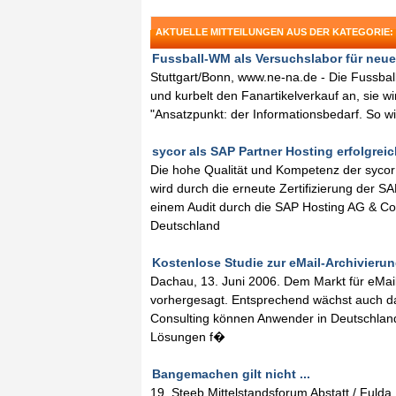
AKTUELLE MITTEILUNGEN AUS DER KATEGORIE:
Fussball-WM als Versuchslabor für neue
Stuttgart/Bonn, www.ne-na.de - Die Fussbal
und kurbelt den Fanartikelverkauf an, sie w
"Ansatzpunkt: der Informationsbedarf. So w
sycor als SAP Partner Hosting erfolgreich r
Die hohe Qualität und Kompetenz der syco
wird durch die erneute Zertifizierung der
einem Audit durch die SAP Hosting AG & Co
Deutschland
Kostenlose Studie zur eMail-Archivierun
Dachau, 13. Juni 2006. Dem Markt für eMail
vorhergesagt. Entsprechend wächst auch d
Consulting können Anwender in Deutschland,
Lösungen f�
Bangemachen gilt nicht ...
19. Steeb Mittelstandsforum Abstatt / Fuld