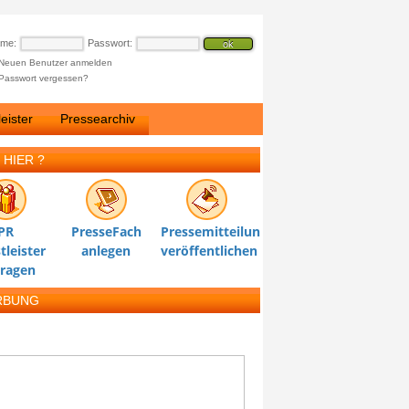
ame:
Passwort:
Neuen Benutzer anmelden
Passwort vergessen?
eister
Pressearchiv
 HIER ?
PR
PresseFach
Pressemitteilung
tleister
anlegen
veröffentlichen
tragen
RBUNG