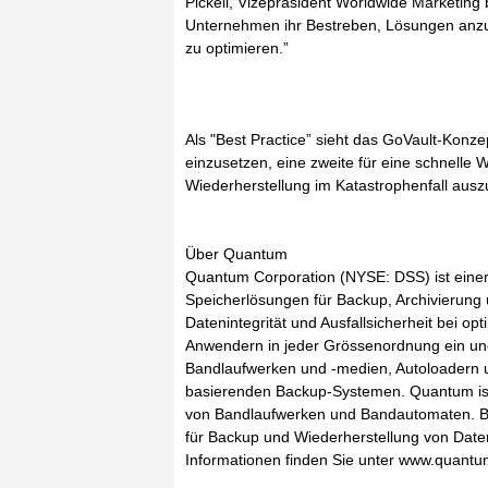
Pickell, Vizepräsident Worldwide Marketing
Unternehmen ihr Bestreben, Lösungen anzu
zu optimieren.”
Als "Best Practice” sieht das GoVault-Konze
einzusetzen, eine zweite für eine schnelle Wi
Wiederherstellung im Katastrophenfall ausz
Über Quantum
Quantum Corporation (NYSE: DSS) ist einer
Speicherlösungen für Backup, Archivierung 
Datenintegrität und Ausfallsicherheit bei op
Anwendern in jeder Grössenordnung ein une
Bandlaufwerken und -medien, Autoloadern u
basierenden Backup-Systemen. Quantum ist 
von Bandlaufwerken und Bandautomaten. B
für Backup und Wiederherstellung von Daten
Informationen finden Sie unter www.quant