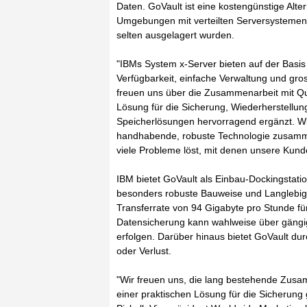
Daten. GoVault ist eine kostengünstige Alte
Umgebungen mit verteilten Serversystemen,
selten ausgelagert wurden.
"IBMs System x-Server bieten auf der Basi
Verfügbarkeit, einfache Verwaltung und gross
freuen uns über die Zusammenarbeit mit Q
Lösung für die Sicherung, Wiederherstellung
Speicherlösungen hervorragend ergänzt. Wir
handhabende, robuste Technologie zusamme
viele Probleme löst, mit denen unsere Kunde
IBM bietet GoVault als Einbau-Dockingstatio
besonders robuste Bauweise und Langlebigke
Transferrate von 94 Gigabyte pro Stunde für 
Datensicherung kann wahlweise über gängi
erfolgen. Darüber hinaus bietet GoVault du
oder Verlust.
"Wir freuen uns, die lang bestehende Zus
einer praktischen Lösung für die Sicherung