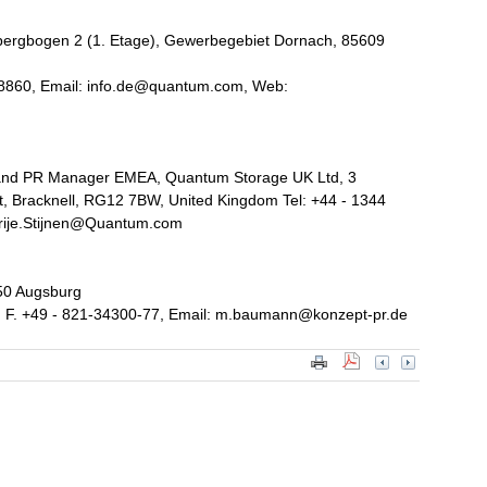
rgbogen 2 (1. Etage), Gewerbegebiet Dornach, 85609
548860, Email: info.de@quantum.com, Web:
s and PR Manager EMEA, Quantum Storage UK Ltd, 3
t, Bracknell, RG12 7BW, United Kingdom Tel: +44 - 1344
arije.Stijnen@Quantum.com
50 Augsburg
, F. +49 - 821-34300-77, Email: m.baumann@konzept-pr.de