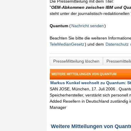
Die Pressemitteilung mit dem Titel:
"
OEM-Abkommen zwischen IBM und Qu
steht unter der journalistisch-redaktionelle
Quantum
(
Nachricht senden
)
Beachten Sie bitte die weiteren Informatio
TeleMedianGesetz
) und dem
Datenschutz
PresseMitteilung löschen
Pressemittei
WEITERE MITTEILUNGEN VON QUANTUM
Markus Kunkel wechselt zu Quantum: Stär
SAN JOSE, München, 17. Juli 2006 . Quant
Speicherhersteller, verstärkt sich personell
Added Resellern in Deutschland zuständig 
Manager
Weitere Mitteilungen von Quan