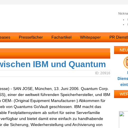
Nickn
leases
Pressefächer
Fachartikel
Whitepaper
PR Dienstl
NEU
ischen IBM und Quantum
ID: 20916
Diens
ein
resse) - SAN JOSE, München, 13. Juni 2006. Quantum Corp.
WE
), einer der weltweit führenden Speicherhersteller, und IBM
n OEM- (Original Equipment Manufacturer-) Abkommen für
rieb von Quantums GoVault geschlossen. IBM macht das
able Festplattensystem ab sofort für seine Serverfamilie
 verfügbar und bietet damit eine einfach zu handhabende
r die Sicherung, Wiederherstellung und Archivierung von