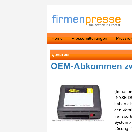
Home
Pressemitteilungen
Pressre
QUANTUM
OEM-Abkommen zw
(firmenp
(NYSE:DSS
haben ei
den Vert
transport
System x
Lösung fü