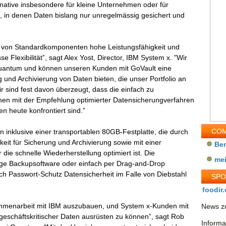
rnative insbesondere für kleine Unternehmen oder für
 in denen Daten bislang nur unregelmässig gesichert und
s von Standardkomponenten hohe Leistungsfähigkeit und
e Flexibilität”, sagt Alex Yost, Director, IBM System x. "Wir
uantum und können unseren Kunden mit GoVault eine
 und Archivierung von Daten bieten, die unser Portfolio an
 sind fest davon überzeugt, dass die einfach zu
n mit der Empfehlung optimierter Datensicherungverfahren
n heute konfrontiert sind.”
COM
n inklusive einer transportablen 80GB-Festplatte, die durch
it für Sicherung und Archivierung sowie mit einer
Be
die schnelle Wiederherstellung optimiert ist. Die
me
ge Backupsoftware oder einfach per Drag-and-Drop
rch Passwort-Schutz Datensicherheit im Falle von Diebstahl
SP
foodir.
ammenarbeit mit IBM auszubauen, und System x-Kunden mit
News zu
 geschäftskritischer Daten ausrüsten zu können”, sagt Rob
Informa