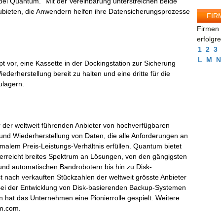
 bei Quantum. "Mit der Vereinbarung unterstreichen beide
bieten, die Anwendern helfen ihre Datensicherungsprozesse
FIR
Firmen 
erfolgr
1
2
3
L
M
N
pt vor, eine Kassette in der Dockingstation zur Sicherung
ederherstellung bereit zu halten und eine dritte für die
ulagern.
 der weltweit führenden Anbieter von hochverfügbaren
und Wiederherstellung von Daten, die alle Anforderungen an
timalem Preis-Leistungs-Verhältnis erfüllen. Quantum bietet
rreicht breites Spektrum an Lösungen, von den gängigsten
nd automatischen Bandrobotern bis hin zu Disk-
nach verkauften Stückzahlen der weltweit grösste Anbieter
ei der Entwicklung von Disk-basierenden Backup-Systemen
 hat das Unternehmen eine Pionierrolle gespielt. Weitere
um.com.