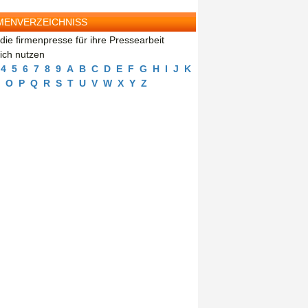
MENVERZEICHNISS
die firmenpresse für ihre Pressearbeit
eich nutzen
4
5
6
7
8
9
A
B
C
D
E
F
G
H
I
J
K
O
P
Q
R
S
T
U
V
W
X
Y
Z