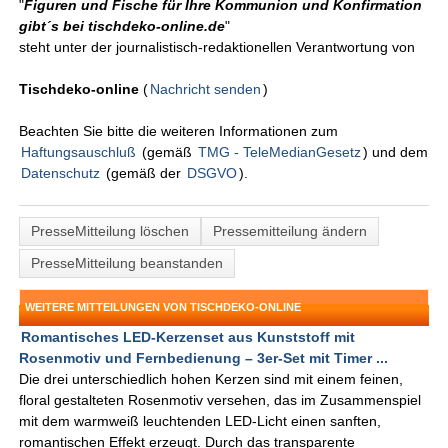
"
Figuren und Fische für Ihre Kommunion und Konfirmation
gibt´s bei tischdeko-online.de
"
steht unter der journalistisch-redaktionellen Verantwortung von
Tischdeko-online
(
Nachricht senden
)
Beachten Sie bitte die weiteren Informationen zum
Haftungsauschluß
(gemäß
TMG - TeleMedianGesetz
) und dem
Datenschutz
(gemäß der
DSGVO
).
PresseMitteilung löschen
Pressemitteilung ändern
PresseMitteilung beanstanden
WEITERE MITTEILUNGEN VON TISCHDEKO-ONLINE
Romantisches LED-Kerzenset aus Kunststoff mit
Rosenmotiv und Fernbedienung – 3er-Set mit Timer ...
Die drei unterschiedlich hohen Kerzen sind mit einem feinen,
floral gestalteten Rosenmotiv versehen, das im Zusammenspiel
mit dem warmweiß leuchtenden LED-Licht einen sanften,
romantischen Effekt erzeugt. Durch das transparente