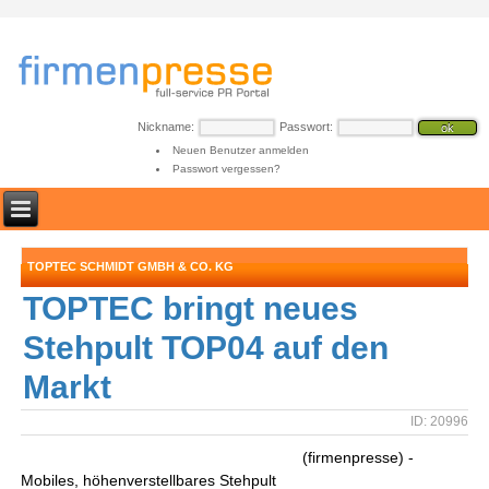
Nickname:
Passwort:
Neuen Benutzer anmelden
Passwort vergessen?
TOPTEC SCHMIDT GMBH & CO. KG
TOPTEC bringt neues
Stehpult TOP04 auf den
Markt
ID: 20996
(firmenpresse) -
Mobiles, höhenverstellbares Stehpult