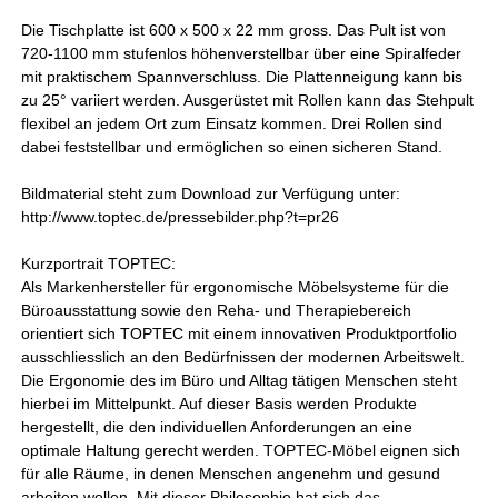
Die Tischplatte ist 600 x 500 x 22 mm gross. Das Pult ist von
720-1100 mm stufenlos höhenverstellbar über eine Spiralfeder
mit praktischem Spannverschluss. Die Plattenneigung kann bis
zu 25° variiert werden. Ausgerüstet mit Rollen kann das Stehpult
flexibel an jedem Ort zum Einsatz kommen. Drei Rollen sind
dabei feststellbar und ermöglichen so einen sicheren Stand.
Bildmaterial steht zum Download zur Verfügung unter:
http://www.toptec.de/pressebilder.php?t=pr26
Kurzportrait TOPTEC:
Als Markenhersteller für ergonomische Möbelsysteme für die
Büroausstattung sowie den Reha- und Therapiebereich
orientiert sich TOPTEC mit einem innovativen Produktportfolio
ausschliesslich an den Bedürfnissen der modernen Arbeitswelt.
Die Ergonomie des im Büro und Alltag tätigen Menschen steht
hierbei im Mittelpunkt. Auf dieser Basis werden Produkte
hergestellt, die den individuellen Anforderungen an eine
optimale Haltung gerecht werden. TOPTEC-Möbel eignen sich
für alle Räume, in denen Menschen angenehm und gesund
arbeiten wollen. Mit dieser Philosophie hat sich das