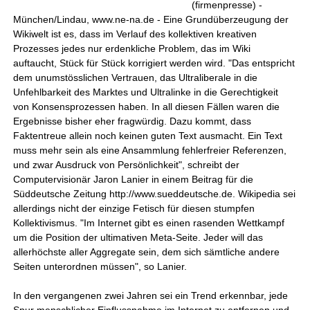
(firmenpresse) -
München/Lindau, www.ne-na.de - Eine Grundüberzeugung der
Wikiwelt ist es, dass im Verlauf des kollektiven kreativen
Prozesses jedes nur erdenkliche Problem, das im Wiki
auftaucht, Stück für Stück korrigiert werden wird. "Das entspricht
dem unumstösslichen Vertrauen, das Ultraliberale in die
Unfehlbarkeit des Marktes und Ultralinke in die Gerechtigkeit
von Konsensprozessen haben. In all diesen Fällen waren die
Ergebnisse bisher eher fragwürdig. Dazu kommt, dass
Faktentreue allein noch keinen guten Text ausmacht. Ein Text
muss mehr sein als eine Ansammlung fehlerfreier Referenzen,
und zwar Ausdruck von Persönlichkeit", schreibt der
Computervisionär Jaron Lanier in einem Beitrag für die
Süddeutsche Zeitung http://www.sueddeutsche.de. Wikipedia sei
allerdings nicht der einzige Fetisch für diesen stumpfen
Kollektivismus. "Im Internet gibt es einen rasenden Wettkampf
um die Position der ultimativen Meta-Seite. Jeder will das
allerhöchste aller Aggregate sein, dem sich sämtliche andere
Seiten unterordnen müssen", so Lanier.
In den vergangenen zwei Jahren sei ein Trend erkennbar, jede