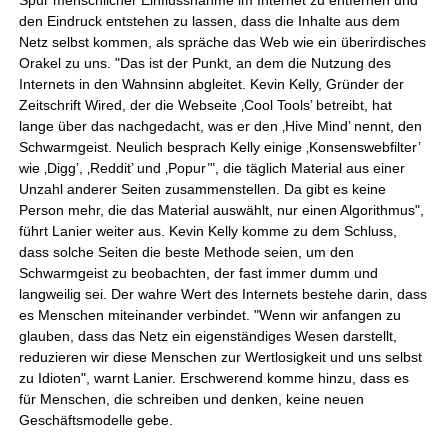
Spur menschlicher Einflussnahme im Internet zu entfernen und
den Eindruck entstehen zu lassen, dass die Inhalte aus dem
Netz selbst kommen, als spräche das Web wie ein überirdisches
Orakel zu uns. "Das ist der Punkt, an dem die Nutzung des
Internets in den Wahnsinn abgleitet. Kevin Kelly, Gründer der
Zeitschrift Wired, der die Webseite ‚Cool Tools’ betreibt, hat
lange über das nachgedacht, was er den ‚Hive Mind’ nennt, den
Schwarmgeist. Neulich besprach Kelly einige ‚Konsenswebfilter’
wie ‚Digg’, ‚Reddit’ und ‚Popur’", die täglich Material aus einer
Unzahl anderer Seiten zusammenstellen. Da gibt es keine
Person mehr, die das Material auswählt, nur einen Algorithmus",
führt Lanier weiter aus. Kevin Kelly komme zu dem Schluss,
dass solche Seiten die beste Methode seien, um den
Schwarmgeist zu beobachten, der fast immer dumm und
langweilig sei. Der wahre Wert des Internets bestehe darin, dass
es Menschen miteinander verbindet. "Wenn wir anfangen zu
glauben, dass das Netz ein eigenständiges Wesen darstellt,
reduzieren wir diese Menschen zur Wertlosigkeit und uns selbst
zu Idioten", warnt Lanier. Erschwerend komme hinzu, dass es
für Menschen, die schreiben und denken, keine neuen
Geschäftsmodelle gebe.