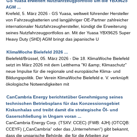
GS Yuasa erweitert Nutzfahrzeugportfolio um die YBX9625
AGM ...
Krefeld, 5. März 2026 - GS Yuasa, weltweit führender Hersteller
von Fahrzeugbatterien und langjähriger OE-Partner zahlreicher
internationaler Nutzfahrzeughersteller, kündigt die Erweiterung
seines Nutzfahrzeugportfolios an. Mit der Yuasa YBX9625 Super
Heavy Duty (SHD) AGM bringt das japanische U
KlimaWoche Bielefeld 2026 ...
Bielefeld/Brüssel, 05. März 2026 - Die 18. KlimaWoche Bielefeld
setzt im März 2026 mit dem Leitthema "KI &amp; Klimaschutz"
neue Impulse für die regionale und europäische Klima- und
Bildungspolitik. Der Verein KlimaWoche Bielefeld e. V. verknüpft
ökologische Notwendigkeiten mit
CanCambria Energy berichtetüber Genehmigung seines
technischen Betriebsplans für das Konzessionsgebiet
Kiskunhalas und treibt damit die strategische Öl- und
Gaserschließung in Ungarn voran ...
CanCambria Energy Corp. (TSXV: CCEC) (FWB: 4JH) (OTCQB:
CCEYF) („CanCambria“ oder das „Unternehmen“) gibt bekannt,
dass die ungarische Behörde, die für die Arbeiten zur