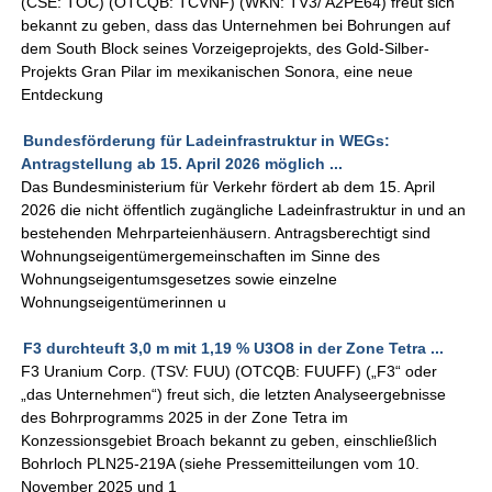
(CSE: TOC) (OTCQB: TCVNF) (WKN: TV3/ A2PE64) freut sich
bekannt zu geben, dass das Unternehmen bei Bohrungen auf
dem South Block seines Vorzeigeprojekts, des Gold-Silber-
Projekts Gran Pilar im mexikanischen Sonora, eine neue
Entdeckung
Bundesförderung für Ladeinfrastruktur in WEGs:
Antragstellung ab 15. April 2026 möglich ...
Das Bundesministerium für Verkehr fördert ab dem 15. April
2026 die nicht öffentlich zugängliche Ladeinfrastruktur in und an
bestehenden Mehrparteienhäusern. Antragsberechtigt sind
Wohnungseigentümergemeinschaften im Sinne des
Wohnungseigentumsgesetzes sowie einzelne
Wohnungseigentümerinnen u
F3 durchteuft 3,0 m mit 1,19 % U3O8 in der Zone Tetra ...
F3 Uranium Corp. (TSV: FUU) (OTCQB: FUUFF) („F3“ oder
„das Unternehmen“) freut sich, die letzten Analyseergebnisse
des Bohrprogramms 2025 in der Zone Tetra im
Konzessionsgebiet Broach bekannt zu geben, einschließlich
Bohrloch PLN25-219A (siehe Pressemitteilungen vom 10.
November 2025 und 1