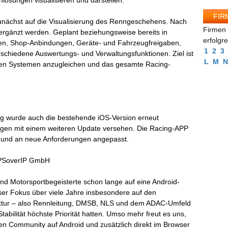
nlösungen visualisieren und darstellen.
FIR
 zunächst auf die Visualisierung des Renngeschehens. Nach
Firmen 
ergänzt werden. Geplant beziehungsweise bereits in
erfolgr
nen, Shop-Anbindungen, Geräte- und Fahrzeugfreigaben,
1
2
3
schiedene Auswertungs- und Verwaltungsfunktionen. Ziel ist
L
M
N
f allen Systemen anzugleichen und das gesamte Racing-
ung wurde auch die bestehende iOS-Version erneut
agen mit einem weiteren Update versehen. Die Racing-APP
ert und an neue Anforderungen angepasst.
 GPSoverIP GmbH
nd Motorsportbegeisterte schon lange auf eine Android-
nser Fokus über viele Jahre insbesondere auf den
ruktur – also Rennleitung, DMSB, NLS und dem ADAC-Umfeld
abilität höchste Priorität hatten. Umso mehr freut es uns,
en Community auf Android und zusätzlich direkt im Browser