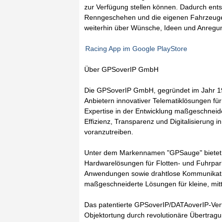
zur Verfügung stellen können. Dadurch ent
Renngeschehen und die eigenen Fahrzeuge fle
weiterhin über Wünsche, Ideen und Anregu
Racing App im Google PlayStore
Über GPSoverIP GmbH
Die GPSoverIP GmbH, gegründet im Jahr 199
Anbietern innovativer Telematiklösungen für
Expertise in der Entwicklung maßgeschneide
Effizienz, Transparenz und Digitalisierung 
voranzutreiben.
Unter dem Markennamen "GPSauge" bietet 
Hardwarelösungen für Flotten- und Fuhrpar
Anwendungen sowie drahtlose Kommunikatio
maßgeschneiderte Lösungen für kleine, mit
Das patentierte GPSoverIP/DATAoverIP-Verfa
Objektortung durch revolutionäre Übertrag