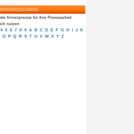
MENVERZEICHNISS
die firmenpresse für ihre Pressearbeit
eich nutzen
4
5
6
7
8
9
A
B
C
D
E
F
G
H
I
J
K
O
P
Q
R
S
T
U
V
W
X
Y
Z