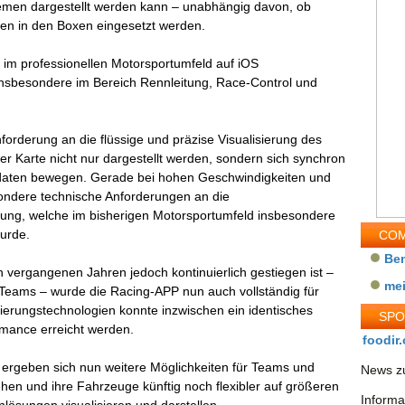
men dargestellt werden kann – unabhängig davon, ob
en in den Boxen eingesetzt werden.
im professionellen Motorsportumfeld auf iOS
nsbesondere im Bereich Rennleitung, Race-Control und
forderung an die flüssige und präzise Visualisierung des
Karte nicht nur dargestellt werden, sondern sich synchron
sdaten bewegen. Gerade bei hohen Geschwindigkeiten und
sondere technische Anforderungen an die
tung, welche im bisherigen Motorsportumfeld insbesondere
urde.
COM
Be
vergangenen Jahren jedoch kontinuierlich gestiegen ist –
me
 Teams – wurde die Racing-APP nun auch vollständig für
ierungstechnologien konnte inzwischen ein identisches
SP
rmance erreicht werden.
foodir.
 ergeben sich nun weitere Möglichkeiten für Teams und
News zu
n und ihre Fahrzeuge künftig noch flexibler auf größeren
Informa