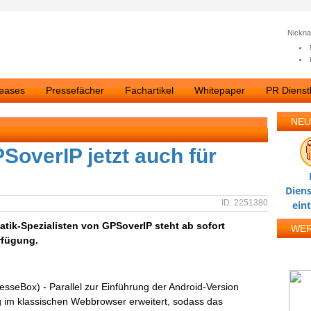
Nickn
leases
Pressefächer
Fachartikel
Whitepaper
PR Dienstl
NEU
overIP jetzt auch für
Diens
ID: 2251380
ein
tik-Spezialisten von GPSoverIP steht ab sofort
WE
rfügung.
esseBox) - Parallel zur Einführung der Android-Version
ng im klassischen Webbrowser erweitert, sodass das