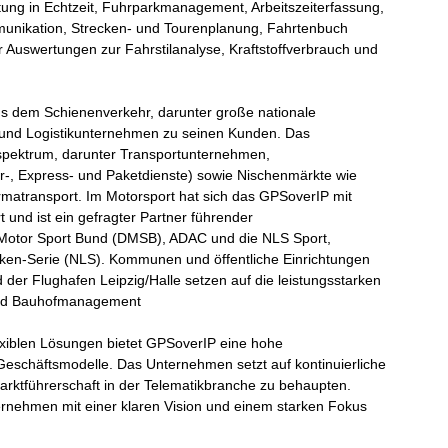
ng in Echtzeit, Fuhrparkmanagement, Arbeitszeiterfassung,
munikation, Strecken- und Tourenplanung, Fahrtenbuch
r Auswertungen zur Fahrstilanalyse, Kraftstoffverbrauch und
 dem Schienenverkehr, darunter große nationale
 und Logistikunternehmen zu seinen Kunden. Das
spektrum, darunter Transportunternehmen,
ier-, Express- und Paketdienste) sowie Nischenmärkte wie
armatransport. Im Motorsport hat sich das GPSoverIP mit
t und ist ein gefragter Partner führender
Motor Sport Bund (DMSB), ADAC und die NLS Sport,
cken-Serie (NLS). Kommunen und öffentliche Einrichtungen
 der Flughafen Leipzig/Halle setzen auf die leistungsstarken
und Bauhofmanagement
xiblen Lösungen bietet GPSoverIP eine hohe
Geschäftsmodelle. Das Unternehmen setzt auf kontinuierliche
arktführerschaft in der Telematikbranche zu behaupten.
ternehmen mit einer klaren Vision und einem starken Fokus