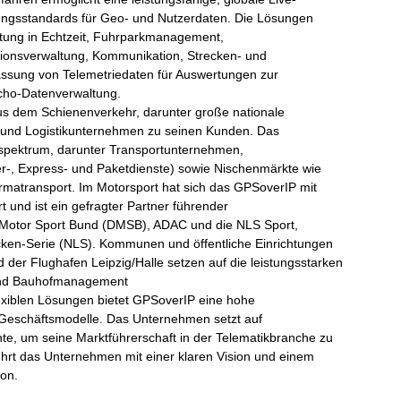
ungsstandards für Geo- und Nutzerdaten. Die Lösungen
ung in Echtzeit, Fuhrparkmanagement,
itionsverwaltung, Kommunikation, Strecken- und
assung von Telemetriedaten für Auswertungen zur
acho-Datenverwaltung.
s dem Schienenverkehr, darunter große nationale
 und Logistikunternehmen zu seinen Kunden. Das
spektrum, darunter Transportunternehmen,
ier-, Express- und Paketdienste) sowie Nischenmärkte wie
harmatransport. Im Motorsport hat sich das GPSoverIP mit
rt und ist ein gefragter Partner führender
 Motor Sport Bund (DMSB), ADAC und die NLS Sport,
cken-Serie (NLS). Kommunen und öffentliche Einrichtungen
 der Flughafen Leipzig/Halle setzen auf die leistungsstarken
und Bauhofmanagement
xiblen Lösungen bietet GPSoverIP eine hohe
 Geschäftsmodelle. Das Unternehmen setzt auf
nte, um seine Marktführerschaft in der Telematikbranche zu
ührt das Unternehmen mit einer klaren Vision und einem
ion.