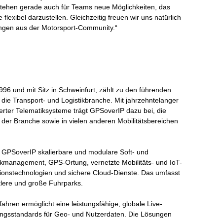
stehen gerade auch für Teams neue Möglichkeiten, das
xibel darzustellen. Gleichzeitig freuen wir uns natürlich
ngen aus der Motorsport-Community.“
6 und mit Sitz in Schweinfurt, zählt zu den führenden
 die Transport- und Logistikbranche. Mit jahrzehntelanger
rter Telematiksysteme trägt GPSoverIP dazu bei, die
in der Branche sowie in vielen anderen Mobilitätsbereichen
GPSoverIP skalierbare und modulare Soft- und
kmanagement, GPS-Ortung, vernetzte Mobilitäts- und IoT-
nstechnologien und sichere Cloud-Dienste. Das umfasst
tlere und große Fuhrparks.
hren ermöglicht eine leistungsfähige, globale Live-
ungsstandards für Geo- und Nutzerdaten. Die Lösungen