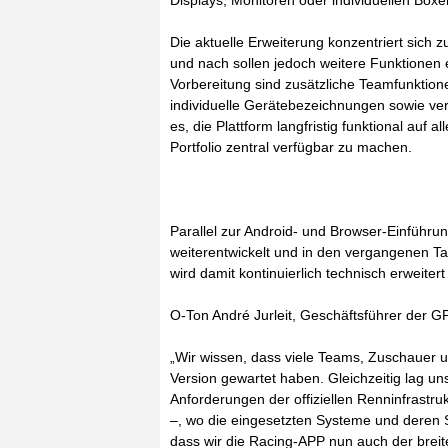
Displays, Monitoren oder individuellen Boxe
Die aktuelle Erweiterung konzentriert sich
und nach sollen jedoch weitere Funktionen 
Vorbereitung sind zusätzliche Teamfunktio
individuelle Gerätebezeichnungen sowie ver
es, die Plattform langfristig funktional au
Portfolio zentral verfügbar zu machen.
Parallel zur Android- und Browser-Einführ
weiterentwickelt und in den vergangenen T
wird damit kontinuierlich technisch erweit
O-Ton André Jurleit, Geschäftsführer der
„Wir wissen, dass viele Teams, Zuschauer u
Version gewartet haben. Gleichzeitig lag u
Anforderungen der offiziellen Renninfrast
–, wo die eingesetzten Systeme und deren St
dass wir die Racing-APP nun auch der breit