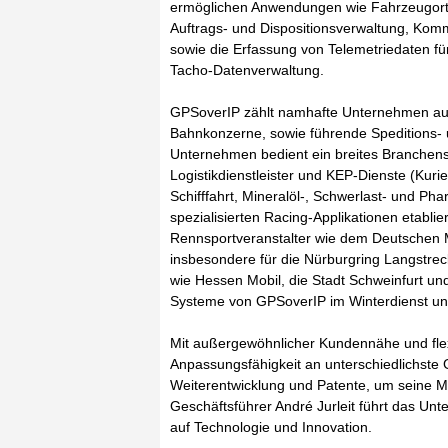
ermöglichen Anwendungen wie Fahrzeugortu
Auftrags- und Dispositionsverwaltung, Kom
sowie die Erfassung von Telemetriedaten fü
Tacho-Datenverwaltung.
GPSoverIP zählt namhafte Unternehmen aus
Bahnkonzerne, sowie führende Speditions-
Unternehmen bedient ein breites Branchen
Logistikdienstleister und KEP-Dienste (Kur
Schifffahrt, Mineralöl-, Schwerlast- und Ph
spezialisierten Racing-Applikationen etablier
Rennsportveranstalter wie dem Deutschen 
insbesondere für die Nürburgring Langstre
wie Hessen Mobil, die Stadt Schweinfurt und
Systeme von GPSoverIP im Winterdienst 
Mit außergewöhnlicher Kundennähe und fle
Anpassungsfähigkeit an unterschiedlichste 
Weiterentwicklung und Patente, um seine M
Geschäftsführer André Jurleit führt das Un
auf Technologie und Innovation.