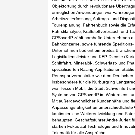
Objektortung durch revolutionäre Übertrag
ermöglichen Anwendungen wie Fahrzeugort
Arbeitszeiterfassung, Auftrags- und Dispos
Tourenplanung, Fahrtenbuch sowie die Erf
Fahrstilanalyse, Kraftstoffverbrauch und T
GPSoverIP zählt namhafte Unternehmen au
Bahnkonzerne, sowie führende Speditions-
Unternehmen bedient ein breites Branchen
Logistikdienstleister und KEP-Dienste (Kur
Schifffahrt, Mineralöl-, Schwerlast- und P
spezialisierten Racing-Applikationen etablie
Rennsportveranstalter wie dem Deutschen
insbesondere für die Nürburgring Langstre
wie Hessen Mobil, die Stadt Schweinfurt und
Systeme von GPSoverIP im Winterdienst 
Mit außergewöhnlicher Kundennähe und fle
Anpassungsfähigkeit an unterschiedlichste
kontinuierliche Weiterentwicklung und Pate
behaupten. Geschäftsführer André Jurleit f
starken Fokus auf Technologie und Innovat
Telematik für alle Ansprüche.