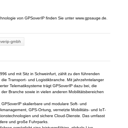
hnologie von GPSoverIP finden Sie unter www.gpsauge.de.
overip-gmbh
6 und mit Sitz in Schweinfurt, zählt zu den führenden
 die Transport- und Logistikbranche. Mit jahrzehntelanger
erter Telematiksysteme trägt GPSoverIP dazu bei, die
in der Branche sowie in vielen anderen Mobilitätsbereichen
GPSoverIP skalierbare und modulare Soft- und
rkmanagement, GPS-Ortung, vernetzte Mobilitäts- und IoT-
onstechnologien und sichere Cloud-Dienste. Das umfasst
tlere und große Fuhrparks.
hren ermöglicht eine leistungsfähige, globale Live-