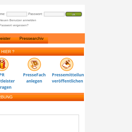
ame:
Passwort:
Neuen Benutzer anmelden
Passwort vergessen?
eister
Pressearchiv
 HIER ?
PR
PresseFach
Pressemitteilung
tleister
anlegen
veröffentlichen
tragen
RBUNG