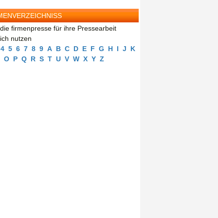
MENVERZEICHNISS
die firmenpresse für ihre Pressearbeit
eich nutzen
4
5
6
7
8
9
A
B
C
D
E
F
G
H
I
J
K
O
P
Q
R
S
T
U
V
W
X
Y
Z