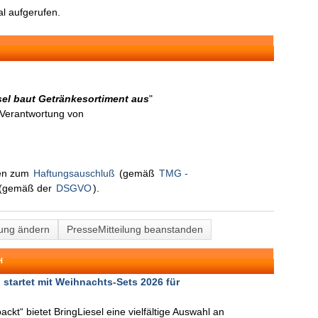
l aufgerufen.
sel baut Getränkesortiment aus
"
n Verantwortung von
nen zum
Haftungsauschluß
(gemäß
TMG -
(gemäß der
DSGVO
).
lung ändern
PresseMitteilung beanstanden
H
tartet mit Weihnachts-Sets 2026 für
ckt“ bietet BringLiesel eine vielfältige Auswahl an