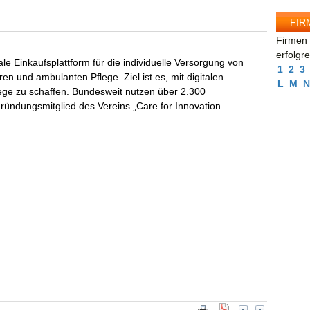
FIR
Firmen 
erfolgr
ale Einkaufsplattform für die individuelle Versorgung von
1
2
3
en und ambulanten Pflege. Ziel ist es, mit digitalen
L
M
N
lege zu schaffen. Bundesweit nutzen über 2.300
Gründungsmitglied des Vereins „Care for Innovation –