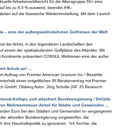
uelle Arbeitsmarktbericht für die Altersgruppe 55+ eine
 auf bis zu 8,3 % ausweist, beendet IHK-
rten auf die klassische Wiedereinstellung. Mit dem Launch
a – eine der außergewöhnlichsten Golfreisen der Welt
nd der Arktis, in den legendären Landschaften des
uf einem der spektakulärsten Golfplätze des Atlantiks: Mit
ei Kontinente präsentiert CONSUL Weltreisen eine der außer
rt-Schub an! ...
 im Auftrag von Premier American Uranium Inc.! Bezahlte
terhält einen entgeltlichen IR-Beratervertrag mit Premier
rch GmbH, Olsberg Autor: Jörg Schulte (GF JS Research
unal-Kollaps und attackiert Bundesregierung / Defizite
en Mehrwertsteuer-Anteil für Städte und Gemeinden ...
lliarden Euro bei den Städten und Gemeinden im vergangenen
 der aktuellen Bundesregierung vorgeworfen, die
re Haushaltspolitik zu ignorieren. "Ich fürchte, die