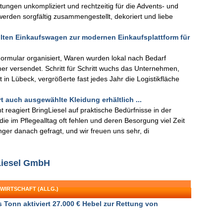
ungen unkompliziert und rechtzeitig für die Advents- und
erden sorgfältig zusammengestellt, dekoriert und liebe
lten Einkaufswagen zur modernen Einkaufsplattform für
ormular organisiert, Waren wurden lokal nach Bedarf
r versendet. Schritt für Schritt wuchs das Unternehmen,
 in Lübeck, vergrößerte fast jedes Jahr die Logistikfläche
rt auch ausgewählte Kleidung erhältlich ...
 reagiert BringLiesel auf praktische Bedürfnisse in der
die im Pflegealltag oft fehlen und deren Besorgung viel Zeit
ger danach gefragt, und wir freuen uns sehr, di
gLiesel GmbH
WIRTSCHAFT (ALLG.)
 Tonn aktiviert 27.000 € Hebel zur Rettung von