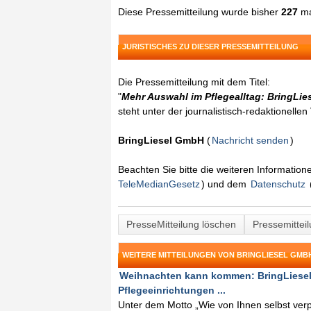
Diese Pressemitteilung wurde bisher
227
ma
JURISTISCHES ZU DIESER PRESSEMITTEILUNG
Die Pressemitteilung mit dem Titel:
"
Mehr Auswahl im Pflegealltag: BringLie
steht unter der journalistisch-redaktionelle
BringLiesel GmbH
(
Nachricht senden
)
Beachten Sie bitte die weiteren Informatio
TeleMedianGesetz
) und dem
Datenschutz
PresseMitteilung löschen
Pressemittei
WEITERE MITTEILUNGEN VON BRINGLIESEL GMB
Weihnachten kann kommen: BringLiesel s
Pflegeeinrichtungen ...
Unter dem Motto „Wie von Ihnen selbst verpa