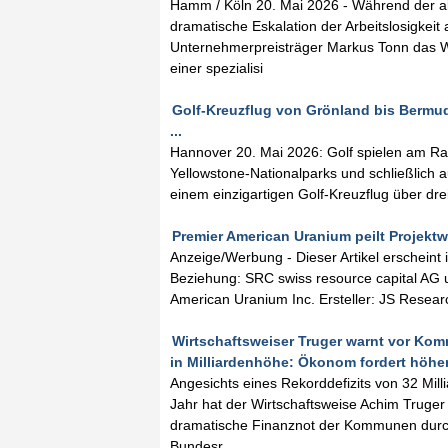
Hamm / Köln 20. Mai 2026 - Während der akt
dramatische Eskalation der Arbeitslosigkeit
Unternehmerpreisträger Markus Tonn das Wa
einer spezialisi
Golf-Kreuzflug von Grönland bis Bermud
...
Hannover 20. Mai 2026: Golf spielen am Ra
Yellowstone-Nationalparks und schließlich a
einem einzigartigen Golf-Kreuzflug über dr
Premier American Uranium peilt Projektwe
Anzeige/Werbung - Dieser Artikel erscheint
Beziehung: SRC swiss resource capital AG un
American Uranium Inc. Ersteller: JS Resea
Wirtschaftsweiser Truger warnt vor Komm
in Milliardenhöhe: Ökonom fordert höher
Angesichts eines Rekorddefizits von 32 Mi
Jahr hat der Wirtschaftsweise Achim Truger
dramatische Finanznot der Kommunen durch ih
Bundesr