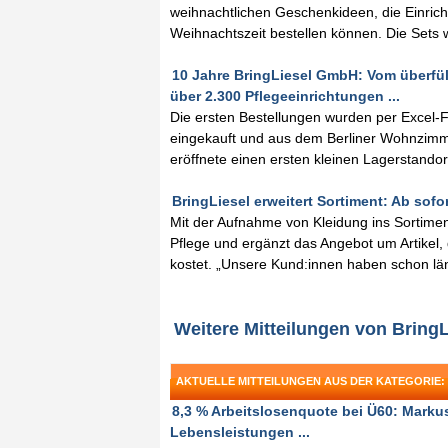
weihnachtlichen Geschenkideen, die Einricht
Weihnachtszeit bestellen können. Die Sets w
10 Jahre BringLiesel GmbH: Vom überfül
über 2.300 Pflegeeinrichtungen ...
Die ersten Bestellungen wurden per Excel-F
eingekauft und aus dem Berliner Wohnzimme
eröffnete einen ersten kleinen Lagerstandort
BringLiesel erweitert Sortiment: Ab sofo
Mit der Aufnahme von Kleidung ins Sortiment
Pflege und ergänzt das Angebot um Artikel, 
kostet. „Unsere Kund:innen haben schon län
Weitere Mitteilungen von Brin
AKTUELLE MITTEILUNGEN AUS DER KATEGORIE: 
8,3 % Arbeitslosenquote bei Ü60: Markus
Lebensleistungen ...