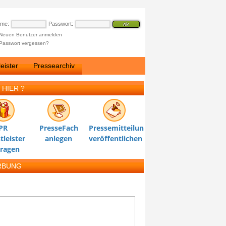
ame:
Passwort:
Neuen Benutzer anmelden
Passwort vergessen?
eister
Pressearchiv
 HIER ?
PR
PresseFach
Pressemitteilung
tleister
anlegen
veröffentlichen
tragen
RBUNG