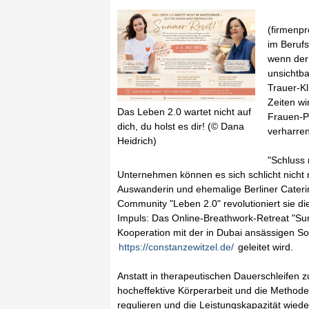
(firmenpr
im Beruf
wenn der 
unsichtba
Trauer-Kl
Zeiten wi
Das Leben 2.0 wartet nicht auf
Frauen-Po
dich, du holst es dir! (© Dana
verharren
Heidrich)
"Schluss 
Unternehmen können es sich schlicht nicht m
Auswanderin und ehemalige Berliner Caterin
Community "Leben 2.0" revolutioniert sie di
Impuls: Das Online-Breathwork-Retreat "Summ
Kooperation mit der in Dubai ansässigen S
https://constanzewitzel.de/
geleitet wird.
Anstatt in therapeutischen Dauerschleifen 
hocheffektive Körperarbeit und die Methode
regulieren und die Leistungskapazität wiede