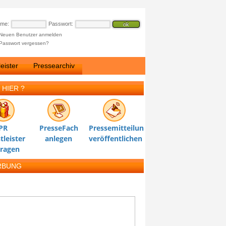
ame:
Passwort:
Neuen Benutzer anmelden
Passwort vergessen?
eister
Pressearchiv
 HIER ?
PR
PresseFach
Pressemitteilung
tleister
anlegen
veröffentlichen
tragen
RBUNG