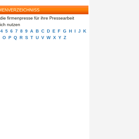
MENVERZEICHNISS
die firmenpresse für ihre Pressearbeit
eich nutzen
4
5
6
7
8
9
A
B
C
D
E
F
G
H
I
J
K
O
P
Q
R
S
T
U
V
W
X
Y
Z