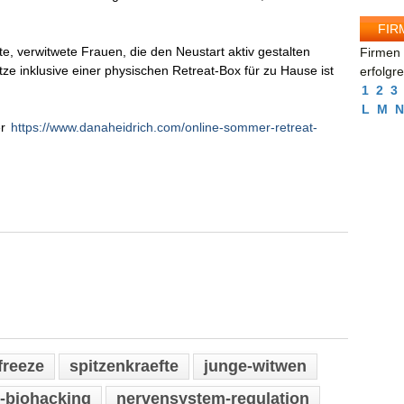
FIR
rte, verwitwete Frauen, die den Neustart aktiv gestalten
Firmen 
ätze inklusive einer physischen Retreat-Box für zu Hause ist
erfolgr
1
2
3
L
M
N
er
https://www.danaheidrich.com/online-sommer-retreat-
freeze
spitzenkraefte
junge-witwen
-biohacking
nervensystem-regulation