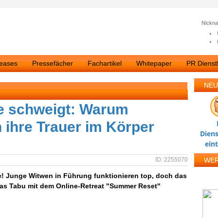
Nickn
leases
Pressefächer
Fachartikel
Whitepaper
PR Dienstl
NEU
e schweigt: Warum
 ihre Trauer im Körper
Diens
ein
ID: 2255070
WE
ze! Junge Witwen in Führung funktionieren top, doch das
 das Tabu mit dem Online-Retreat "Summer Reset"