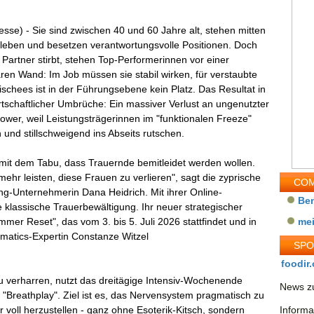
esse) - Sie sind zwischen 40 und 60 Jahre alt, stehen mitten
sleben und besetzen verantwortungsvolle Positionen. Doch
Partner stirbt, stehen Top-Performerinnen vor einer
ren Wand: Im Job müssen sie stabil wirken, für verstaubte
ischees ist in der Führungsebene kein Platz. Das Resultat in
rtschaftlicher Umbrüche: Ein massiver Verlust an ungenutzter
wer, weil Leistungsträgerinnen im "funktionalen Freeze"
 und stillschweigend ins Abseits rutschen.
mit dem Tabu, dass Trauernde bemitleidet werden wollen.
ehr leisten, diese Frauen zu verlieren", sagt die zyprische
COM
g-Unternehmerin Dana Heidrich. Mit ihrer Online-
Be
e klassische Trauerbewältigung. Ihr neuer strategischer
er Reset", das vom 3. bis 5. Juli 2026 stattfindet und in
me
omatics-Expertin Constanze Witzel
SP
foodir.
zu verharren, nutzt das dreitägige Intensiv-Wochenende
News zu
 "Breathplay". Ziel ist es, das Nervensystem pragmatisch zu
r voll herzustellen - ganz ohne Esoterik-Kitsch, sondern
Informa