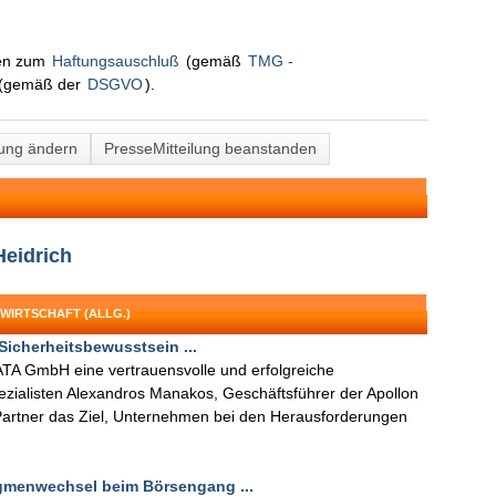
nen zum
Haftungsauschluß
(gemäß
TMG -
(gemäß der
DSGVO
).
lung ändern
PresseMitteilung beanstanden
Heidrich
WIRTSCHAFT (ALLG.)
Sicherheitsbewusstsein ...
ATA GmbH eine vertrauensvolle und erfolgreiche
ialisten Alexandros Manakos, Geschäftsführer der Apollon
artner das Ziel, Unternehmen bei den Herausforderungen
gmenwechsel beim Börsengang ...