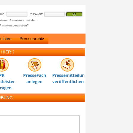
ame:
Passwort:
Neuen Benutzer anmelden
Passwort vergessen?
eister
Pressearchiv
 HIER ?
PR
PresseFach
Pressemitteilung
tleister
anlegen
veröffentlichen
tragen
RBUNG