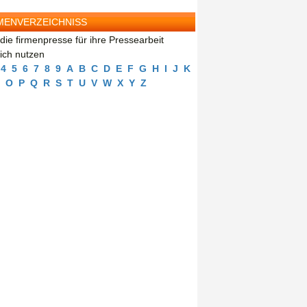
MENVERZEICHNISS
die firmenpresse für ihre Pressearbeit
eich nutzen
4
5
6
7
8
9
A
B
C
D
E
F
G
H
I
J
K
O
P
Q
R
S
T
U
V
W
X
Y
Z