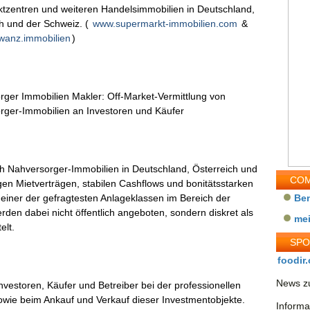
tzentren und weiteren Handelsimmobilien in Deutschland,
h und der Schweiz. (
www.supermarkt-immobilien.com
&
wanz.immobilien
)
ger Immobilien Makler: Off-Market-Vermittlung von
rger-Immobilien an Investoren und Käufer
ch Nahversorger-Immobilien in Deutschland, Österreich und
COM
gen Mietverträgen, stabilen Cashflows und bonitätsstarken
einer der gefragtesten Anlageklassen im Bereich der
Be
den dabei nicht öffentlich angeboten, sondern diskret als
me
elt.
SP
foodir.
News zu
vestoren, Käufer und Betreiber bei der professionellen
owie beim Ankauf und Verkauf dieser Investmentobjekte.
Informa