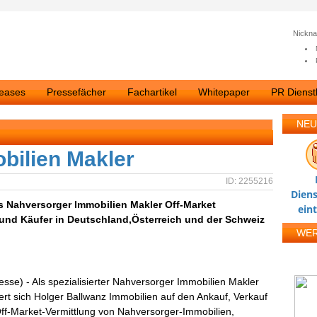
Nickn
leases
Pressefächer
Fachartikel
Whitepaper
PR Dienstl
NEU
bilien Makler
ID: 2255216
Diens
ls Nahversorger Immobilien Makler Off-Market
ein
und Käufer in Deutschland,Österreich und der Schweiz
WE
esse) - Als spezialisierter Nahversorger Immobilien Makler
ert sich Holger Ballwanz Immobilien auf den Ankauf, Verkauf
ff-Market-Vermittlung von Nahversorger-Immobilien,