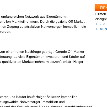
FIR
Firmen 
em umfangreichen Netzwerk aus Eigentümern,
erfolgr
ionellen Marktteilnehmern. Durch die gezielte Off-Market-
1
2
3
enten Zugang zu attraktiven Nahversorger-Immobilien, die
L
M
N
 werden.
 von einer hohen Nachfrage geprägt. Gerade Off-Market-
utung, da viele Eigentümer, Investoren und Käufer auf
 qualifizierten Marktteilnehmern setzen“, erklärt Holger
storen und Käufer kauft Holger Ballwanz Immobilien
usgewählte Nahversorger-Immobilien und
ich und der Schweiz auch für den eigenen Immobilienbestand