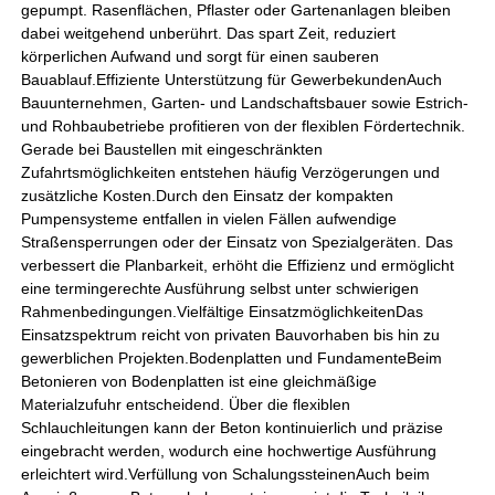
gepumpt. Rasenflächen, Pflaster oder Gartenanlagen bleiben
dabei weitgehend unberührt. Das spart Zeit, reduziert
körperlichen Aufwand und sorgt für einen sauberen
Bauablauf.Effiziente Unterstützung für GewerbekundenAuch
Bauunternehmen, Garten- und Landschaftsbauer sowie Estrich-
und Rohbaubetriebe profitieren von der flexiblen Fördertechnik.
Gerade bei Baustellen mit eingeschränkten
Zufahrtsmöglichkeiten entstehen häufig Verzögerungen und
zusätzliche Kosten.Durch den Einsatz der kompakten
Pumpensysteme entfallen in vielen Fällen aufwendige
Straßensperrungen oder der Einsatz von Spezialgeräten. Das
verbessert die Planbarkeit, erhöht die Effizienz und ermöglicht
eine termingerechte Ausführung selbst unter schwierigen
Rahmenbedingungen.Vielfältige EinsatzmöglichkeitenDas
Einsatzspektrum reicht von privaten Bauvorhaben bis hin zu
gewerblichen Projekten.Bodenplatten und FundamenteBeim
Betonieren von Bodenplatten ist eine gleichmäßige
Materialzufuhr entscheidend. Über die flexiblen
Schlauchleitungen kann der Beton kontinuierlich und präzise
eingebracht werden, wodurch eine hochwertige Ausführung
erleichtert wird.Verfüllung von SchalungssteinenAuch beim