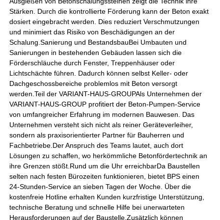
Ausgießen von Betonschalungssteinen zeigt die Technik ihre
Stärken. Durch die kontrollierte Förderung kann der Beton exakt
dosiert eingebracht werden. Dies reduziert Verschmutzungen
und minimiert das Risiko von Beschädigungen an der
Schalung.Sanierung und BestandsbauBei Umbauten und
Sanierungen in bestehenden Gebäuden lassen sich die
Förderschläuche durch Fenster, Treppenhäuser oder
Lichtschächte führen. Dadurch können selbst Keller- oder
Dachgeschossbereiche problemlos mit Beton versorgt
werden.Teil der VARIANT-HAUS-GROUPAls Unternehmen der
VARIANT-HAUS-GROUP profitiert der Beton-Pumpen-Service
von umfangreicher Erfahrung im modernen Bauwesen. Das
Unternehmen versteht sich nicht als reiner Geräteverleiher,
sondern als praxisorientierter Partner für Bauherren und
Fachbetriebe.Der Anspruch des Teams lautet, auch dort
Lösungen zu schaffen, wo herkömmliche Betonfördertechnik an
ihre Grenzen stößt.Rund um die Uhr erreichbarDa Baustellen
selten nach festen Bürozeiten funktionieren, bietet BPS einen
24-Stunden-Service an sieben Tagen der Woche. Über die
kostenfreie Hotline erhalten Kunden kurzfristige Unterstützung,
technische Beratung und schnelle Hilfe bei unerwarteten
Herausforderungen auf der Baustelle.Zusätzlich können