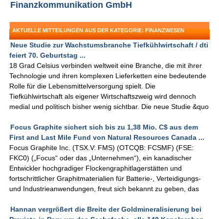
Finanzkommunikation GmbH
AKTUELLE MITTEILUNGEN AUS DER KATEGORIE: FINANZWESEN
Neue Studie zur Wachstumsbranche Tiefkühlwirtschaft / dti
feiert 70. Geburtstag ...
18 Grad Celsius verbinden weltweit eine Branche, die mit ihrer
Technologie und ihren komplexen Lieferketten eine bedeutende
Rolle für die Lebensmittelversorgung spielt. Die
Tiefkühlwirtschaft als eigener Wirtschaftszweig wird dennoch
medial und politisch bisher wenig sichtbar. Die neue Studie &quo
Focus Graphite sichert sich bis zu 1,38 Mio. C$ aus dem
First and Last Mile Fund von Natural Resources Canada ...
Focus Graphite Inc. (TSX.V: FMS) (OTCQB: FCSMF) (FSE:
FKC0) („Focus“ oder das „Unternehmen“), ein kanadischer
Entwickler hochgradiger Flockengraphitlagerstätten und
fortschrittlicher Graphitmaterialien für Batterie-, Verteidigungs-
und Industrieanwendungen, freut sich bekannt zu geben, das
Hannan vergrößert die Breite der Goldmineralisierung bei