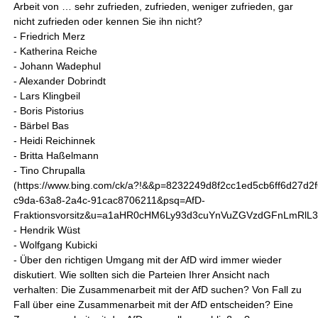
Arbeit von … sehr zufrieden, zufrieden, weniger zufrieden, gar
nicht zufrieden oder kennen Sie ihn nicht?
- Friedrich Merz
- Katherina Reiche
- Johann Wadephul
- Alexander Dobrindt
- Lars Klingbeil
- Boris Pistorius
- Bärbel Bas
- Heidi Reichinnek
- Britta Haßelmann
- Tino Chrupalla
(https://www.bing.com/ck/a?!&&p=8232249d8f2cc1ed5cb6ff6d2
c9da-63a8-2a4c-91cac8706211&psq=AfD-
Fraktionsvorsitz&u=a1aHR0cHM6Ly93d3cuYnVuZGVzdGFnLm
- Hendrik Wüst
- Wolfgang Kubicki
- Über den richtigen Umgang mit der AfD wird immer wieder
diskutiert. Wie sollten sich die Parteien Ihrer Ansicht nach
verhalten: Die Zusammenarbeit mit der AfD suchen? Von Fall zu
Fall über eine Zusammenarbeit mit der AfD entscheiden? Eine