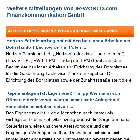
Weitere Mitteilungen von IR-WORLD.com
Finanzkommunikation GmbH
AKTUELLE MITTEILUNGEN AUS DER KATEGORIE: FINANZWESEN
Horizon Petroleum beginnt mit den baulichen Arbeiten am
Bohrstandort Lachowice 7 in Polen ...
Horizon Petroleum Ltd. („Horizon“ oder das „Unternehmen“)
(TSX-V: HPL, FWB: HPM, Tradegate: HPM) freut sich, den
Beginn der baulichen Arbeiten zur Errichtung des Bohrplatzes
für die Gasbohrung Lachowice 7 bekanntzugeben. Die
Errichtung des Bohrplatzes sowie der Zufahrtsstraße stellt die e
Kapitalanlage statt Eigenheim: Philipp Wiermann von
Offmarketdealz verrät, warum immer mehr Anleger auf
vermietete Immobilien setzen ...
Das Eigenheim gilt für viele Menschen noch immer als
wichtigstes Lebensziel. Gleichzeitig wächst die Sorge um hohe
Steuerlasten, eine unsichere Altersvorsorge und den
langfristigen Vermögensaufbau. Deshalb entscheiden sich
immer mehr Angestellte und Erstinvestoren bewusst gegen die