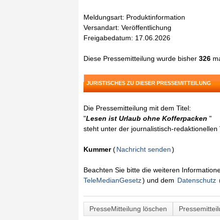
Meldungsart: Produktinformation
Versandart: Veröffentlichung
Freigabedatum: 17.06.2026
Diese Pressemitteilung wurde bisher
326
ma
JURISTISCHES ZU DIESER PRESSEMITTEILUNG
Die Pressemitteilung mit dem Titel:
"
Lesen ist Urlaub ohne Kofferpacken
"
steht unter der journalistisch-redaktionelle
Kummer
(
Nachricht senden
)
Beachten Sie bitte die weiteren Informatio
TeleMedianGesetz
) und dem
Datenschutz
PresseMitteilung löschen
Pressemittei