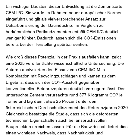
Ein wichtiger Baustein dieser Entwicklung ist die Zementsorte
CEM II/C. Sie wurde im Rahmen neuer europäischer Normen
eingeführt und gilt als vielversprechender Ansatz zur
Dekarbonisierung der Bauindustrie. Im Vergleich zu
herkömmlichen Portlandzementen enthält CEM II/C deutlich
weniger Klinker. Dadurch lassen sich die CO?-Emissionen
bereits bei der Herstellung spürbar senken.
Wie groß dieses Potenzial in der Praxis ausfallen kann, zeigt
eine 2025 veröffentlichte wissenschaftliche Untersuchung. Die
Autoren analysierten den Einsatz von CEM II/C-M in
Kombination mit Recyclingzuschlägen und kamen zu dem
Ergebnis, dass sich der CO?-Ausstoß gegenüber
konventionellen Betonrezepturen deutlich verringern lässt. Der
untersuchte Zement verursachte rund 377 Kilogramm CO? je
Tonne und lag damit etwa 25 Prozent unter dem
österreichischen Durchschnittszement des Referenzjahres 2020.
Gleichzeitig bestätigte die Studie, dass sich die geforderten
technischen Eigenschaften auch bei anspruchsvollen
Bauprojekten erreichen lassen. Für die Bauwirtschaft liefert dies
einen wichtigen Nachweis, dass Nachhaltigkeit und