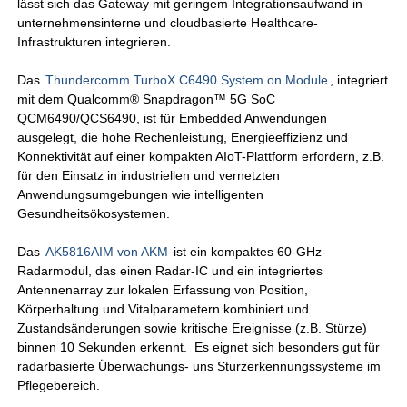
lässt sich das Gateway mit geringem Integrationsaufwand in
unternehmensinterne und cloudbasierte Healthcare-
Infrastrukturen integrieren.
Das
Thundercomm TurboX C6490 System on Module
, integriert
mit dem Qualcomm® Snapdragon™ 5G SoC
QCM6490/QCS6490, ist für Embedded Anwendungen
ausgelegt, die hohe Rechenleistung, Energieeffizienz und
Konnektivität auf einer kompakten AIoT-Plattform erfordern, z.B.
für den Einsatz in industriellen und vernetzten
Anwendungsumgebungen wie intelligenten
Gesundheitsökosystemen.
Das
AK5816AIM von AKM
ist ein kompaktes 60-GHz-
Radarmodul, das einen Radar-IC und ein integriertes
Antennenarray zur lokalen Erfassung von Position,
Körperhaltung und Vitalparametern kombiniert und
Zustandsänderungen sowie kritische Ereignisse (z.B. Stürze)
binnen 10 Sekunden erkennt. Es eignet sich besonders gut für
radarbasierte Überwachungs- uns Sturzerkennungssysteme im
Pflegebereich.