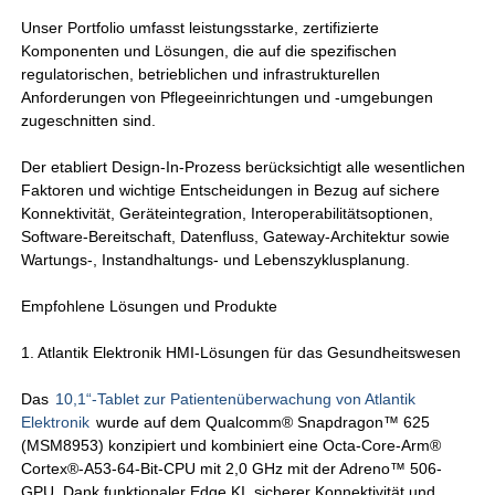
Unser Portfolio umfasst leistungsstarke, zertifizierte
Komponenten und Lösungen, die auf die spezifischen
regulatorischen, betrieblichen und infrastrukturellen
Anforderungen von Pflegeeinrichtungen und -umgebungen
zugeschnitten sind.
Der etabliert Design-In-Prozess berücksichtigt alle wesentlichen
Faktoren und wichtige Entscheidungen in Bezug auf sichere
Konnektivität, Geräteintegration, Interoperabilitätsoptionen,
Software-Bereitschaft, Datenfluss, Gateway-Architektur sowie
Wartungs-, Instandhaltungs- und Lebenszyklusplanung.
Empfohlene Lösungen und Produkte
1. Atlantik Elektronik HMI-Lösungen für das Gesundheitswesen
Das
10,1“-Tablet zur Patientenüberwachung von Atlantik
Elektronik
wurde auf dem Qualcomm® Snapdragon™ 625
(MSM8953) konzipiert und kombiniert eine Octa-Core-Arm®
Cortex®-A53-64-Bit-CPU mit 2,0 GHz mit der Adreno™ 506-
GPU. Dank funktionaler Edge KI, sicherer Konnektivität und