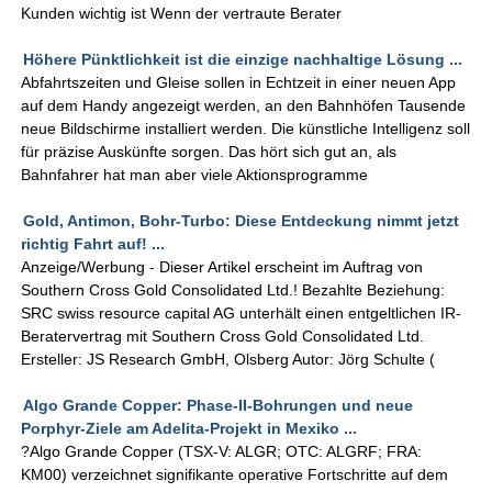
Kunden wichtig ist Wenn der vertraute Berater
Höhere Pünktlichkeit ist die einzige nachhaltige Lösung ...
Abfahrtszeiten und Gleise sollen in Echtzeit in einer neuen App
auf dem Handy angezeigt werden, an den Bahnhöfen Tausende
neue Bildschirme installiert werden. Die künstliche Intelligenz soll
für präzise Auskünfte sorgen. Das hört sich gut an, als
Bahnfahrer hat man aber viele Aktionsprogramme
Gold, Antimon, Bohr-Turbo: Diese Entdeckung nimmt jetzt
richtig Fahrt auf! ...
Anzeige/Werbung - Dieser Artikel erscheint im Auftrag von
Southern Cross Gold Consolidated Ltd.! Bezahlte Beziehung:
SRC swiss resource capital AG unterhält einen entgeltlichen IR-
Beratervertrag mit Southern Cross Gold Consolidated Ltd.
Ersteller: JS Research GmbH, Olsberg Autor: Jörg Schulte (
Algo Grande Copper: Phase-II-Bohrungen und neue
Porphyr-Ziele am Adelita-Projekt in Mexiko ...
?Algo Grande Copper (TSX-V: ALGR; OTC: ALGRF; FRA:
KM00) verzeichnet signifikante operative Fortschritte auf dem