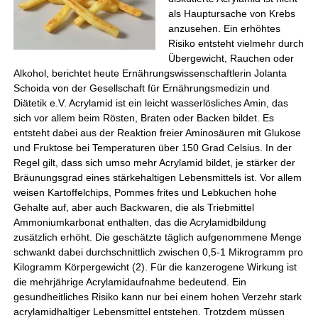
als Hauptursache von Krebs
anzusehen. Ein erhöhtes
Risiko entsteht vielmehr durch
Übergewicht, Rauchen oder
Alkohol, berichtet heute Ernährungswissenschaftlerin Jolanta
Schoida von der Gesellschaft für Ernährungsmedizin und
Diätetik e.V. Acrylamid ist ein leicht wasserlösliches Amin, das
sich vor allem beim Rösten, Braten oder Backen bildet. Es
entsteht dabei aus der Reaktion freier Aminosäuren mit Glukose
und Fruktose bei Temperaturen über 150 Grad Celsius. In der
Regel gilt, dass sich umso mehr Acrylamid bildet, je stärker der
Bräunungsgrad eines stärkehaltigen Lebensmittels ist. Vor allem
weisen Kartoffelchips, Pommes frites und Lebkuchen hohe
Gehalte auf, aber auch Backwaren, die als Triebmittel
Ammoniumkarbonat enthalten, das die Acrylamidbildung
zusätzlich erhöht. Die geschätzte täglich aufgenommene Menge
schwankt dabei durchschnittlich zwischen 0,5-1 Mikrogramm pro
Kilogramm Körpergewicht (2). Für die kanzerogene Wirkung ist
die mehrjährige Acrylamidaufnahme bedeutend. Ein
gesundheitliches Risiko kann nur bei einem hohen Verzehr stark
acrylamidhaltiger Lebensmittel entstehen. Trotzdem müssen