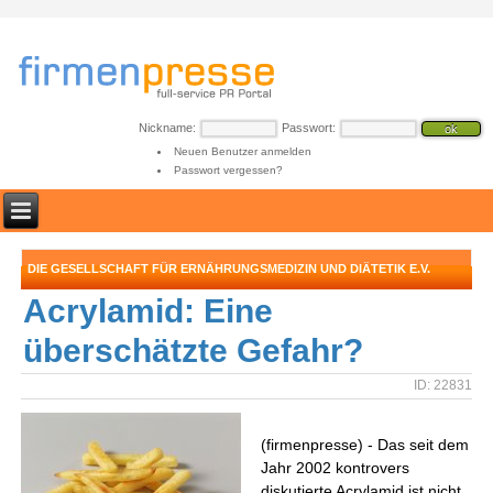
Nickname:
Passwort:
Neuen Benutzer anmelden
Passwort vergessen?
DIE GESELLSCHAFT FÜR ERNÄHRUNGSMEDIZIN UND DIÄTETIK E.V.
Acrylamid: Eine
überschätzte Gefahr?
ID: 22831
(firmenpresse) - Das seit dem
Jahr 2002 kontrovers
diskutierte Acrylamid ist nicht