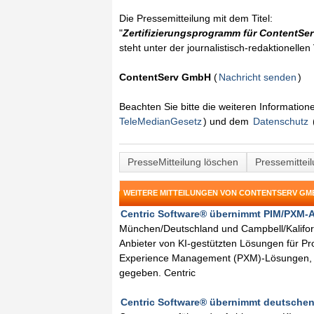
Die Pressemitteilung mit dem Titel:
"
Zertifizierungsprogramm für ContentSe
steht unter der journalistisch-redaktionelle
ContentServ GmbH
(
Nachricht senden
)
Beachten Sie bitte die weiteren Informatio
TeleMedianGesetz
) und dem
Datenschutz
PresseMitteilung löschen
Pressemittei
WEITERE MITTEILUNGEN VON CONTENTSERV GM
Centric Software® übernimmt PIM/PXM-An
München/Deutschland und Campbell/Kaliforn
Anbieter von KI-gestützten Lösungen für P
Experience Management (PXM)-Lösungen, h
gegeben. Centric
Centric Software® übernimmt deutschen 