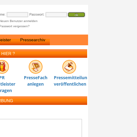
ame:
Passwort:
Neuen Benutzer anmelden
Passwort vergessen?
eister
Pressearchiv
 HIER ?
PR
PresseFach
Pressemitteilung
tleister
anlegen
veröffentlichen
tragen
RBUNG