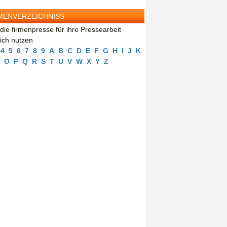
MENVERZEICHNISS
die firmenpresse für ihre Pressearbeit
eich nutzen
4
5
6
7
8
9
A
B
C
D
E
F
G
H
I
J
K
O
P
Q
R
S
T
U
V
W
X
Y
Z