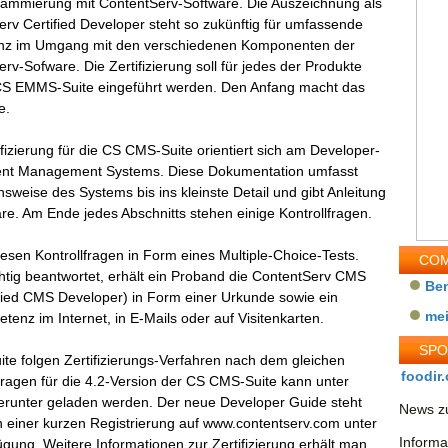
rammierung mit ContentServ-Software. Die Auszeichnung als
rv Certified Developer steht so zukünftig für umfassende
z im Umgang mit den verschiedenen Komponenten der
rv-Sofware. Die Zertifizierung soll für jedes der Produkte
CS EMMS-Suite eingeführt werden. Den Anfang macht das
e.
ifizierung für die CS CMS-Suite orientiert sich am Developer-
ntent Management Systems. Diese Dokumentation umfasst
nsweise des Systems bis ins kleinste Detail und gibt Anleitung
are. Am Ende jedes Abschnitts stehen einige Kontrollfragen.
iesen Kontrollfragen in Form eines Multiple-Choice-Tests.
COM
htig beantwortet, erhält ein Proband die ContentServ CMS
Be
ified CMS Developer) in Form einer Urkunde sowie ein
me
enz im Internet, in E-Mails oder auf Visitenkarten.
SP
te folgen Zertifizierungs-Verfahren nach dem gleichen
foodir.
Fragen für die 4.2-Version der CS CMS-Suite kann unter
herunter geladen werden. Der neue Developer Guide steht
News zu
einer kurzen Registrierung auf www.contentserv.com unter
Informa
ung. Weitere Informationen zur Zertifizierung erhält man