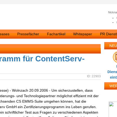
Nickn
leases
Pressefächer
Fachartikel
Whitepaper
PR Dienstl
NEU
gramm für ContentServ-
Diens
ID: 22903
ein
WE
esse) - Wolnzach 20.09.2006 - Um sicherzustellen, dass
ierungs- und Technologiepartner möglichst effizient mit der
achsenden CS EMMS-Suite umgehen können, hat die
erv GmbH ein Zertifizierungsprogramm ins Leben gerufen.
 ein schriftlicher Test aus Fragen zu verschiedenen Aspekten