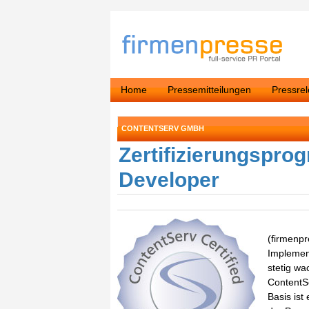
Home
Pressemitteilungen
Pressre
CONTENTSERV GMBH
Zertifizierungspro
Developer
(firmenpr
Implement
stetig w
ContentS
Basis ist