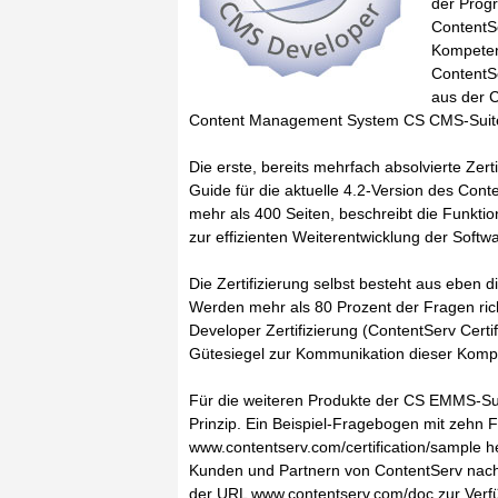
der Prog
ContentSe
Kompeten
ContentSe
aus der 
Content Management System CS CMS-Suit
Die erste, bereits mehrfach absolvierte Zert
Guide für die aktuelle 4.2-Version des Co
mehr als 400 Seiten, beschreibt die Funktio
zur effizienten Weiterentwicklung der Softw
Die Zertifizierung selbst besteht aus eben d
Werden mehr als 80 Prozent der Fragen ric
Developer Zertifizierung (ContentServ Cert
Gütesiegel zur Kommunikation dieser Kompet
Für die weiteren Produkte der CS EMMS-Sui
Prinzip. Ein Beispiel-Fragebogen mit zehn 
www.contentserv.com/certification/sample 
Kunden und Partnern von ContentServ nach 
der URL www.contentserv.com/doc zur Verfüg