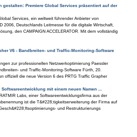
 gestalten: Premiere Global Services präsentiert auf der
bal Services, ein weltweit führender Anbieter von
2006, Deutschlands Leitmesse für die digitale Wirtschaft,
ng Lösung, den CAMPAIGN ACCELERATOR. Mit dem vollständig
apher V6 - Bandbreiten- und Traffic-Monitoring-Software
ungen zur professionellen Netzwerkoptimierung Paessler
ndbreiten- und Traffic-Monitoring-Software Fürth, 20.
n offiziell die neue Version 6 des PRTG Traffic Grapher
nd Softwareentwicklung mit einem neuen Namen ...
n RATMIR Labs, einer Softwareentwicklungsfirma aus der
benennung ist die T&#228;tigkeitserweiterung der Firma auf
 Gesch&#228;ftsoptimierungs- und Restrukturierungs