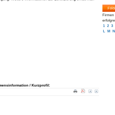
FIR
Firmen 
erfolgr
1
2
3
L
M
N
ensinformation / Kurzprofil: