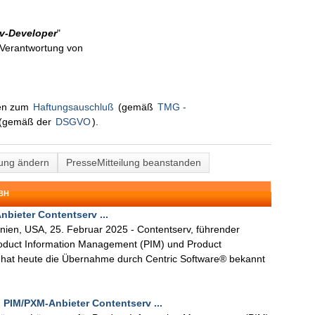
rv-Developer
"
n Verantwortung von
nen zum
Haftungsauschluß
(gemäß
TMG -
(gemäß der
DSGVO
).
lung ändern
PresseMitteilung beanstanden
BH
bieter Contentserv ...
ien, USA, 25. Februar 2025 - Contentserv, führender
roduct Information Management (PIM) und Product
at heute die Übernahme durch Centric Software® bekannt
PIM/PXM-Anbieter Contentserv ...