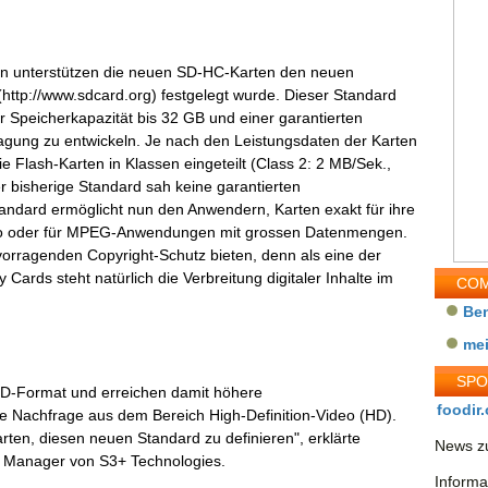
n unterstützen die neuen SD-HC-Karten den neuen
(http://www.sdcard.org) festgelegt wurde. Dieser Standard
r Speicherkapazität bis 32 GB und einer garantierten
agung zu entwickeln. Je nach den Leistungsdaten der Karten
Flash-Karten in Klassen eingeteilt (Class 2: 2 MB/Sek.,
r bisherige Standard sah keine garantierten
andard ermöglicht nun den Anwendern, Karten exakt für ihre
deo oder für MPEG-Anwendungen mit grossen Datenmengen.
rragenden Copyright-Schutz bieten, denn als eine der
rds steht natürlich die Verbreitung digitaler Inhalte im
COM
Be
me
SP
 SD-Format und erreichen damit höhere
foodir.
ie Nachfrage aus dem Bereich High-Definition-Video (HD).
rten, diesen neuen Standard zu definieren", erklärte
News zu
ion Manager von S3+ Technologies.
Informa