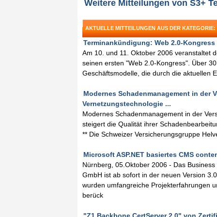
Weitere Mitteilungen von S3+ T
AKTUELLE MITTEILUNGEN AUS DER KATEGORIE:
Terminankündigung: Web 2.0-Kongress i
Am 10. und 11. Oktober 2006 veranstaltet d
seinen ersten "Web 2.0-Kongress". Über 30
Geschäftsmodelle, die durch die aktuellen 
Modernes Schadenmanagement in der Ve
Vernetzungstechnologie ...
Modernes Schadenmanagement in der Versi
steigert die Qualität ihrer Schadenbearbe
** Die Schweizer Versicherungsgruppe Helve
Microsoft ASP.NET basiertes CMS content
Nürnberg, 05.Oktober 2006 - Das Business
GmbH ist ab sofort in der neuen Version 3.0
wurden umfangreiche Projekterfahrungen 
berück
"Z1 Backbone CertServer 2.0" von Zertifi