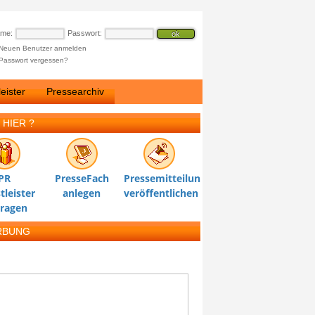
ame:
Passwort:
Neuen Benutzer anmelden
Passwort vergessen?
eister
Pressearchiv
 HIER ?
PR
PresseFach
Pressemitteilung
tleister
anlegen
veröffentlichen
tragen
RBUNG