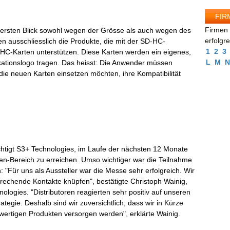
FIR
Firmen 
ersten Blick sowohl wegen der Grösse als auch wegen des
erfolgr
n ausschliesslich die Produkte, die mit der SD-HC-
1
2
3
-HC-Karten unterstützen. Diese Karten werden ein eigenes,
L
M
N
ikationslogo tragen. Das heisst: Die Anwender müssen
die neuen Karten einsetzen möchten, ihre Kompatibilität
tigt S3+ Technologies, im Laufe der nächsten 12 Monate
ten-Bereich zu erreichen. Umso wichtiger war die Teilnahme
"Für uns als Aussteller war die Messe sehr erfolgreich. Wir
prechende Kontakte knüpfen", bestätigte Christoph Wainig,
logies. "Distributoren reagierten sehr positiv auf unseren
ategie. Deshalb sind wir zuversichtlich, dass wir in Kürze
ertigen Produkten versorgen werden", erklärte Wainig.