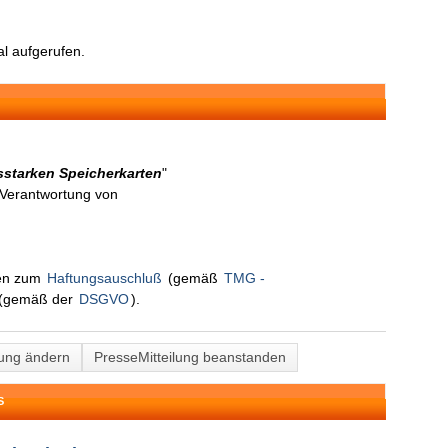
l aufgerufen.
gsstarken Speicherkarten
"
n Verantwortung von
nen zum
Haftungsauschluß
(gemäß
TMG -
(gemäß der
DSGVO
).
lung ändern
PresseMitteilung beanstanden
S