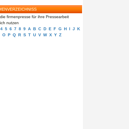
MENVERZEICHNISS
die firmenpresse für ihre Pressearbeit
eich nutzen
4
5
6
7
8
9
A
B
C
D
E
F
G
H
I
J
K
O
P
Q
R
S
T
U
V
W
X
Y
Z