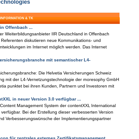
echnologies
 INFORMATION & TK
n Offenbach ...
er Weiterbildungsanbieter IIR Deutschland in Offenbach
 Referenten diskutieren neue Kommunikations- und
Entwicklungen im Internet möglich werden. Das Internet
rsicherungsbranche mit semantischer L4-
cherungsbranche: Die Helvetia Versicherungen Schweiz
itung mit der L4-Vernetzungstechnologie der moresophy GmbH
tia punktet bei ihren Kunden, Partnern und Investoren mit
XXL in neuer Version 3.0 verfügbar ...
 Content Management System der contentXXL International
 verfügbar. Bei der Erstellung dieser verbesserten Version
und Verbesserungswünsche der Implementierungspartner
con für zentrales externes Zertifikatsmanagement ...