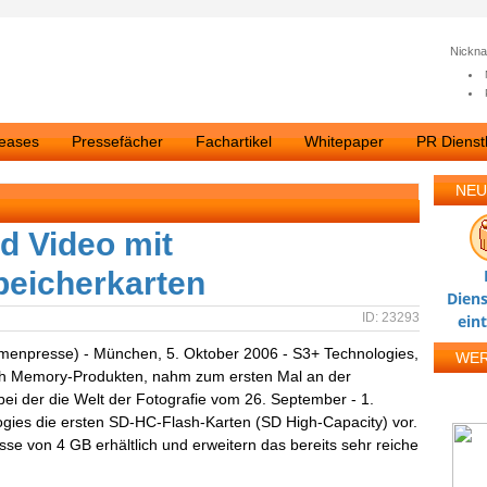
Nickn
leases
Pressefächer
Fachartikel
Whitepaper
PR Dienstl
NEU
d Video mit
peicherkarten
Diens
ID: 23293
ein
rmenpresse) - München, 5. Oktober 2006 - S3+ Technologies,
WE
sh Memory-Produkten, nahm zum ersten Mal an der
 bei der die Welt der Fotografie vom 26. September - 1.
ogies die ersten SD-HC-Flash-Karten (SD High-Capacity) vor.
sse von 4 GB erhältlich und erweitern das bereits sehr reiche