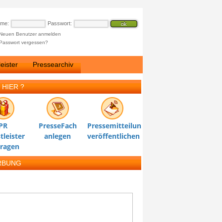
ame:
Passwort:
Neuen Benutzer anmelden
Passwort vergessen?
eister
Pressearchiv
 HIER ?
PR
PresseFach
Pressemitteilung
tleister
anlegen
veröffentlichen
tragen
RBUNG