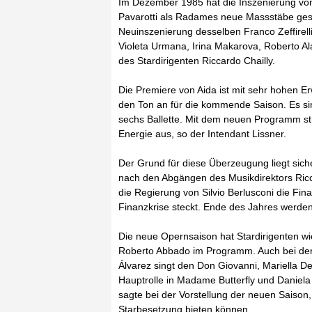
Im Dezember 1985 hat die Inszenierung von 
Pavarotti als Radames neue Massstäbe geset
Neuinszenierung desselben Franco Zeffirell
Violeta Urmana, Irina Makarova, Roberto Al
des Stardirigenten Riccardo Chailly.
Die Premiere von Aida ist mit sehr hohen Er
den Ton an für die kommende Saison. Es si
sechs Ballette. Mit dem neuen Programm st
Energie aus, so der Intendant Lissner.
Der Grund für diese Überzeugung liegt sicher
nach den Abgängen des Musikdirektors Ric
die Regierung von Silvio Berlusconi die Fin
Finanzkrise steckt. Ende des Jahres werden
Die neue Opernsaison hat Stardirigenten w
Roberto Abbado im Programm. Auch bei den 
Álvarez singt den Don Giovanni, Mariella D
Hauptrolle in Madame Butterfly und Daniela
sagte bei der Vorstellung der neuen Saison,
Starbesetzung bieten können.