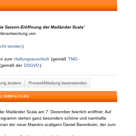
ie Saison-Eröffnung der Mailänder Scala
"
n Verantwortung von
icht senden
)
nen zum
Haftungsauschluß
(gemäß
TMG -
(gemäß der
DSGVO
).
lung ändern
PresseMitteilung beanstanden
AL GMBH & CO.KG
der Mailänder Scala am 7. Dezember feierlich eröffnet. Auf
Programm stehen ganz besonders schöne und namhafte
 voran der neue Maestro scaligero Daniel Barenboim, der zum