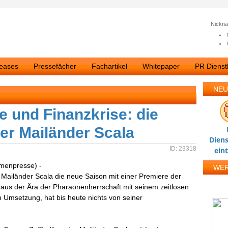
Nickn
leases
Pressefächer
Fachartikel
Whitepaper
PR Dienstl
NEU
e und Finanzkrise: die
er Mailänder Scala
Diens
ID: 23318
ein
rmenpresse) -
WE
Mailänder Scala die neue Saison mit einer Premiere der
 aus der Ära der Pharaonenherrschaft mit seinem zeitlosen
 Umsetzung, hat bis heute nichts von seiner