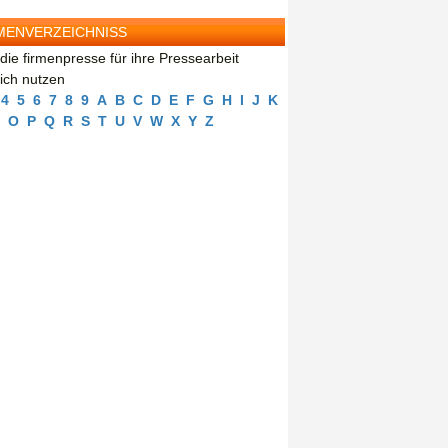
MENVERZEICHNISS
die firmenpresse für ihre Pressearbeit
eich nutzen
4
5
6
7
8
9
A
B
C
D
E
F
G
H
I
J
K
O
P
Q
R
S
T
U
V
W
X
Y
Z