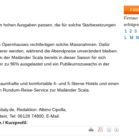
FIR
Firmen 
erfolgr
den hohen Ausgaben passen, die für solche Starbesetzungen
1
2
3
L
M
N
es Opernhauses rechtfertigen solche Massnahmen. Dafür
er werden, während die Abendpreise unverändert bleiben.
 der Mailänder Scala bereits in dieser Saison für sich
r zu 96% ausgelastet und ein Publikumszuwachs in der
n, traumhafte und komfortable 4- und 5-Sterne Hotels und einen
gen Rundum-Reise-Service zur Mailänder Scala.
taly.de, Redaktion: Albino Cipolla,
ein, Tel: 06128 74800, E-Mail:
/ Kurzprofil: