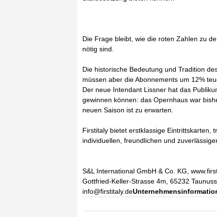
Die Frage bleibt, wie die roten Zahlen zu 
nötig sind.
Die historische Bedeutung und Tradition d
müssen aber die Abonnements um 12% teuer
Der neue Intendant Lissner hat das Publikum
gewinnen können: das Opernhaus war bishe
neuen Saison ist zu erwarten.
Firstitaly bietet erstklassige Eintrittskarte
individuellen, freundlichen und zuverlässi
S&L International GmbH & Co. KG, www.firsti
Gottfried-Keller-Strasse 4m, 65232 Taunusst
info@firstitaly.de
Unternehmensinformation 