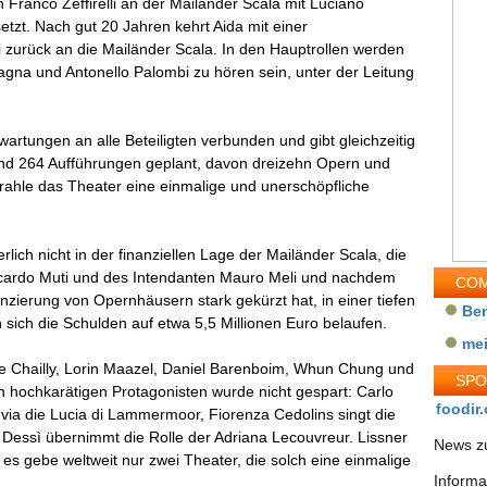
Franco Zeffirelli an der Mailänder Scala mit Luciano
zt. Nach gut 20 Jahren kehrt Aida mit einer
i zurück an die Mailänder Scala. In den Hauptrollen werden
agna und Antonello Palombi zu hören sein, unter der Leitung
wartungen an alle Beteiligten verbunden und gibt gleichzeitig
nd 264 Aufführungen geplant, davon dreizehn Opern und
rahle das Theater eine einmalige und unerschöpfliche
lich nicht in der finanziellen Lage der Mailänder Scala, die
cardo Muti und des Intendanten Mauro Meli und nachdem
COM
anzierung von Opernhäusern stark gekürzt hat, in einer tiefen
Be
 sich die Schulden auf etwa 5,5 Millionen Euro belaufen.
me
ie Chailly, Lorin Maazel, Daniel Barenboim, Whun Chung und
SP
hochkarätigen Protagonisten wurde nicht gespart: Carlo
foodir.
evia die Lucia di Lammermoor, Fiorenza Cedolins singt die
 Dessì übernimmt die Rolle der Adriana Lecouvreur. Lissner
News zu
 es gebe weltweit nur zwei Theater, die solch eine einmalige
Informa