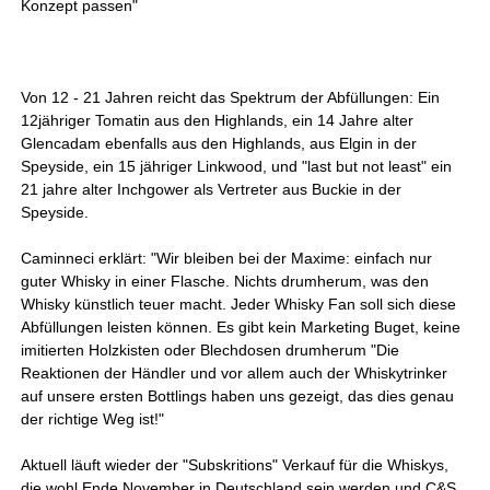
Konzept passen"
Von 12 - 21 Jahren reicht das Spektrum der Abfüllungen: Ein
12jähriger Tomatin aus den Highlands, ein 14 Jahre alter
Glencadam ebenfalls aus den Highlands, aus Elgin in der
Speyside, ein 15 jähriger Linkwood, und "last but not least" ein
21 jahre alter Inchgower als Vertreter aus Buckie in der
Speyside.
Caminneci erklärt: "Wir bleiben bei der Maxime: einfach nur
guter Whisky in einer Flasche. Nichts drumherum, was den
Whisky künstlich teuer macht. Jeder Whisky Fan soll sich diese
Abfüllungen leisten können. Es gibt kein Marketing Buget, keine
imitierten Holzkisten oder Blechdosen drumherum "Die
Reaktionen der Händler und vor allem auch der Whiskytrinker
auf unsere ersten Bottlings haben uns gezeigt, das dies genau
der richtige Weg ist!"
Aktuell läuft wieder der "Subskritions" Verkauf für die Whiskys,
die wohl Ende November in Deutschland sein werden und C&S