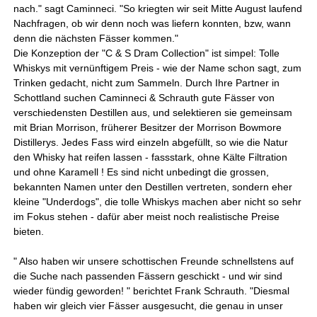
nach." sagt Caminneci. "So kriegten wir seit Mitte August laufend
Nachfragen, ob wir denn noch was liefern konnten, bzw, wann
denn die nächsten Fässer kommen."
Die Konzeption der "C & S Dram Collection" ist simpel: Tolle
Whiskys mit vernünftigem Preis - wie der Name schon sagt, zum
Trinken gedacht, nicht zum Sammeln. Durch Ihre Partner in
Schottland suchen Caminneci & Schrauth gute Fässer von
verschiedensten Destillen aus, und selektieren sie gemeinsam
mit Brian Morrison, früherer Besitzer der Morrison Bowmore
Distillerys. Jedes Fass wird einzeln abgefüllt, so wie die Natur
den Whisky hat reifen lassen - fassstark, ohne Kälte Filtration
und ohne Karamell ! Es sind nicht unbedingt die grossen,
bekannten Namen unter den Destillen vertreten, sondern eher
kleine "Underdogs", die tolle Whiskys machen aber nicht so sehr
im Fokus stehen - dafür aber meist noch realistische Preise
bieten.
" Also haben wir unsere schottischen Freunde schnellstens auf
die Suche nach passenden Fässern geschickt - und wir sind
wieder fündig geworden! " berichtet Frank Schrauth. "Diesmal
haben wir gleich vier Fässer ausgesucht, die genau in unser