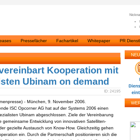
Nickn
leases
Pressefächer
Fachartikel
Whitepaper
PR Dienstl
NEU
vereinbart Kooperation mit
listen Ubinam on demand
Diens
ID: 24195
ein
irmenpresse) - München, 9. November 2006.
WE
ende ISC Opcorner AG hat auf der Systems 2006 einen
ezialisten Ubinam abgeschlossen. Ziele der Vereinbarung
 gemeinsame Entwicklung von innovativen Satelliten-
er gezielte Austausch von Know-How. Gleichzeitig gehen
ration ein. Durch die Partnerschaft positionieren sich die