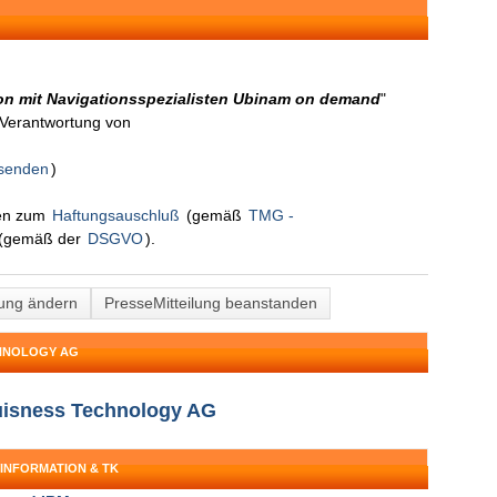
ion mit Navigationsspezialisten Ubinam on demand
"
n Verantwortung von
 senden
)
nen zum
Haftungsauschluß
(gemäß
TMG -
(gemäß der
DSGVO
).
lung ändern
PresseMitteilung beanstanden
CHNOLOGY AG
Buisness Technology AG
 INFORMATION & TK