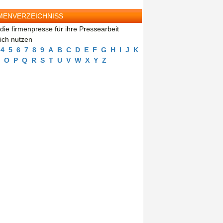
MENVERZEICHNISS
die firmenpresse für ihre Pressearbeit
eich nutzen
4
5
6
7
8
9
A
B
C
D
E
F
G
H
I
J
K
O
P
Q
R
S
T
U
V
W
X
Y
Z