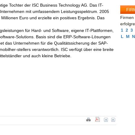
tige Tochter der ISC Business Technology AG. Das IT-
FIR
s Unternehmen mit umfassendem Leistungsspektrum. 2005
Firmen 
Millionen Euro und erzielte ein positives Ergebnis. Das
erfolgr
1
2
3
leistungen für Hard- und Software, eigene IT-Plattformen,
L
M
N
Software-Solutions. Basis sind die ERP-Software-Lösungen
net das Unternehmen für die Qualitätssicherung der SAP-
bilher-stellers verantwortlich. ISC verfügt über eine breite
telständler und auch kleine Betriebe.