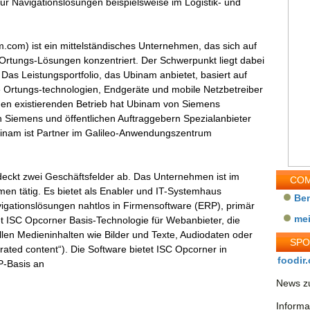
ür Navigationslösungen beispielsweise im Logistik- und
m) ist ein mittelständisches Unternehmen, das sich auf
 Ortungs-Lösungen konzentriert. Der Schwerpunkt liegt dabei
Das Leistungsportfolio, das Ubinam anbietet, basiert auf
he Ortungs-technologien, Endgeräte und mobile Netzbetreiber
 den existierenden Betrieb hat Ubinam von Siemens
iemens und öffentlichen Auftraggebern Spezialanbieter
Ubinam ist Partner im Galileo-Anwendungszentrum
eckt zwei Geschäftsfelder ab. Das Unternehmen ist im
COM
en tätig. Es bietet als Enabler und IT-Systemhaus
Be
vigationslösungen nahtlos in Firmensoftware (ERP), primär
me
t ISC Opcorner Basis-Technologie für Webanbieter, die
llen Medieninhalten wie Bilder und Texte, Audiodaten oder
SP
rated content“). Die Software bietet ISC Opcorner in
foodir.
P-Basis an
News zu
Informa