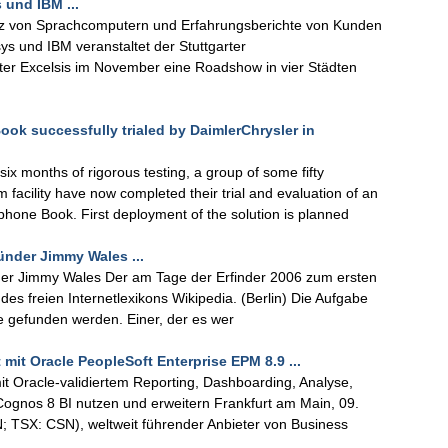
und IBM ...
atz von Sprachcomputern und Erfahrungsberichte von Kunden
s und IBM veranstaltet der Stuttgarter
er Excelsis im November eine Roadshow in vier Städten
ok successfully trialed by DaimlerChrysler in
x months of rigorous testing, a group of some fifty
acility have now completed their trial and evaluation of an
phone Book. First deployment of the solution is planned
ünder Jimmy Wales ...
der Jimmy Wales Der am Tage der Erfinder 2006 zum ersten
des freien Internetlexikons Wikipedia. (Berlin) Die Aufgabe
lte gefunden werden. Einer, der es wer
 mit Oracle PeopleSoft Enterprise EPM 8.9 ...
racle-validiertem Reporting, Dashboarding, Analyse,
gnos 8 BI nutzen und erweitern Frankfurt am Main, 09.
SX: CSN), weltweit führender Anbieter von Business