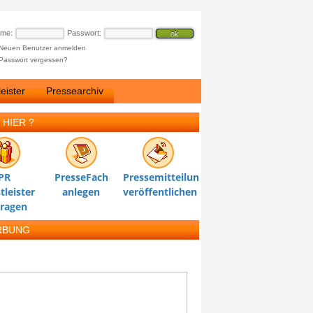
ame:
Passwort:
Neuen Benutzer anmelden
Passwort vergessen?
eister
Pressearchiv
 HIER ?
PR
PresseFach
Pressemitteilung
tleister
anlegen
veröffentlichen
tragen
RBUNG