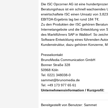
Die ISC Opcorner AG ist eine hundertprozen
Beratungshaus ist ein schnell wachsende
erwirtschaftete ISC einen Umsatz von 3,823 
EBITDA-Ergebnis lag bei rund 184 T€.
Zu den Produkten der ISC gehören Beratungs
Internetangebote und die Entwicklung von 
des Marktführers SAP in Walldorf. So zeich
Software-Entwicklung eines führenden Automo
Kundenstruktur, dazu gehören Konzerne, Mit
Pressekontakt
BrunoMedia Communication GmbH
Bonner Straße 328
50968 Köln
Tel. 0221 348038-0
sammet@brunomedia.de
Tel. +49 173 977 65 61
Unternehmensinformation / Kurzprofil:
Bereitgestellt von Benutzer: Sammet