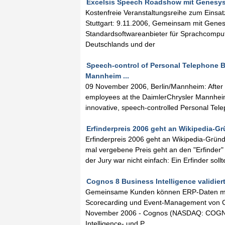
Excelsis Speech Roadshow mit Genesys 
Kostenfreie Veranstaltungsreihe zum Eins
Stuttgart: 9.11.2006, Gemeinsam mit Genesy
Standardsoftwareanbieter für Sprachcomput
Deutschlands und der
Speech-control of Personal Telephone Bo
Mannheim ...
09 November 2006, Berlin/Mannheim: After si
employees at the DaimlerChrysler Mannheim f
innovative, speech-controlled Personal Tele
Erfinderpreis 2006 geht an Wikipedia-Gr
Erfinderpreis 2006 geht an Wikipedia-Grün
mal vergebene Preis geht an den "Erfinder" 
der Jury war nicht einfach: Ein Erfinder sol
Cognos 8 Business Intelligence validiert
Gemeinsame Kunden können ERP-Daten mit O
Scorecarding und Event-Management von Co
November 2006 - Cognos (NASDAQ: COGN; T
Intelligence- und P